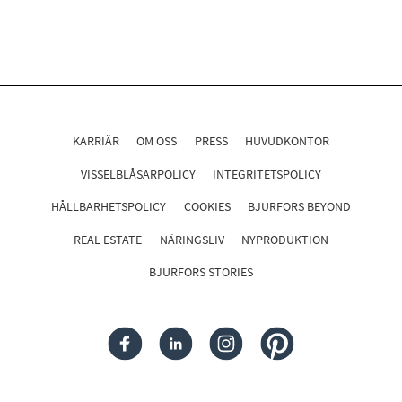
KARRIÄR
OM OSS
PRESS
HUVUDKONTOR
VISSELBLÅSARPOLICY
INTEGRITETSPOLICY
HÅLLBARHETSPOLICY
COOKIES
BJURFORS BEYOND
REAL ESTATE
NÄRINGSLIV
NYPRODUKTION
BJURFORS STORIES
FACEBOOK
LINKEDIN
INSTAGRAM
PINTEREST
Följ oss i sociala medier