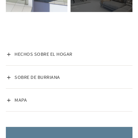
sala de estar con cocina integrada. Los grandes ventanales,
que van del suelo al techo, permiten la entrada de abundante
luz natural. Desde aquí se accede a una amplia terraza
parcialmente cubierta, ideal para comer, socializar y
relajarse. En esta planta también hay un baño y una
habitación de invitados con acceso directo a un patio trasero
privado. La cocina y los electrodomésticos están incluidos.
VISA INNEHÅLL
HECHOS SOBRE EL HOGAR
En la planta superior hay tres dormitorios y dos baños,
incluyendo un amplio dormitorio principal con baño privado.
VISA INNEHÅLL
SOBRE DE BURRIANA
Todos los dormitorios cuentan con armarios empotrados,
grandes ventanales y sistema de calefacción y aire
acondicionado integrado. Uno de los dormitorios también
VISA INNEHÅLL
MAPA
tiene su propia terraza.
Las imágenes del anuncio son generales para el proyecto y
no hacen referencia a ninguna vivienda en concreto.