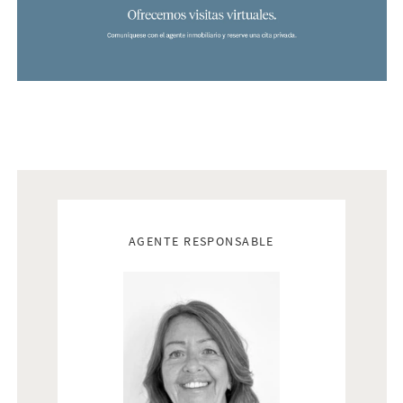
Al adquirir productos nuevos, se añade aproximadamente un
13%, que incluye el IVA, los impuestos de timbre, los
honorarios del notario y la representación legal.
Contáctanos para más información. También ofrecemos
visitas virtuales.
Bjurfors Real Estate tiene acceso a toda la gama de
propiedades en venta en la Costa del Sol. Contáctanos y te
ayudaremos a encontrar la casa de tus sueños.
Real estate agents
AGENTE RESPONSABLE