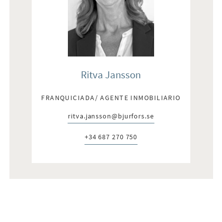
Ritva Jansson
FRANQUICIADA/ AGENTE INMOBILIARIO
ritva.jansson@bjurfors.se
E-post:
+34 687 270 750
Telefon: