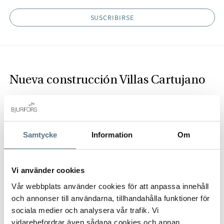
SUSCRIBIRSE
Nueva construcción Villas Cartujano
Casas de lujo con terraza en la azotea, piscina, ascensor y
garaje cerca de la playa de Burriana.
Samtycke
Information
Om
Description
Vi använder cookies
Cartujano Villas es una nueva urbanización situada a unos
Vår webbplats använder cookies för att anpassa innehåll
cinco minutos de la famosa playa de Burriana. Cada vivienda
och annonser till användarna, tillhandahålla funktioner för
cuenta con una impresionante terraza en la azotea con
sociala medier och analysera vår trafik. Vi
piscina privada y ofrece un oasis exclusivo para tomar el sol,
DESCRIPCIÓN COMPLETA
vidarebefordrar även sådana cookies och annan