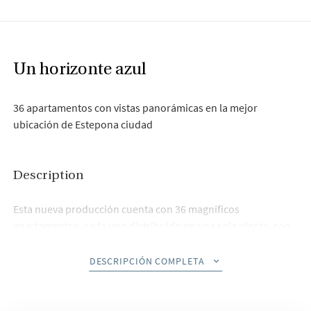
Un horizonte azul
36 apartamentos con vistas panorámicas en la mejor
ubicación de Estepona ciudad
Description
Esta nueva producción cuenta con 36 magníficos
apartamentos, cada uno distribuido en una sola planta, con
amplias estancias, de dos a tres dormitorios, dos baños,
amplias terrazas con vistas panorámicas y totalmente
DESCRIPCIÓN COMPLETA
equipados con cocina equipada, aire acondicionado,
calefacción y sistema de doble acristalamiento exterior, y
más.