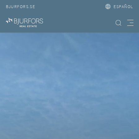
BJURFORS.SE
ESPAÑOL
Búsqueda
Meny