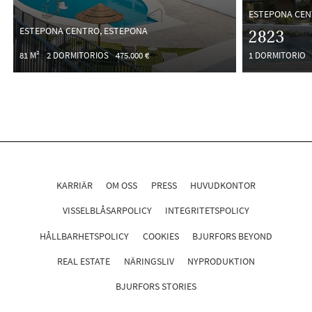
ESTEPONA CEN
ESTEPONA CENTRO, ESTEPONA
2823
81 M²
2 DORMITORIOS
475.000 €
1 DORMITORIO
KARRIÄR
OM OSS
PRESS
HUVUDKONTOR
VISSELBLÅSARPOLICY
INTEGRITETSPOLICY
HÅLLBARHETSPOLICY
COOKIES
BJURFORS BEYOND
REAL ESTATE
NÄRINGSLIV
NYPRODUKTION
BJURFORS STORIES