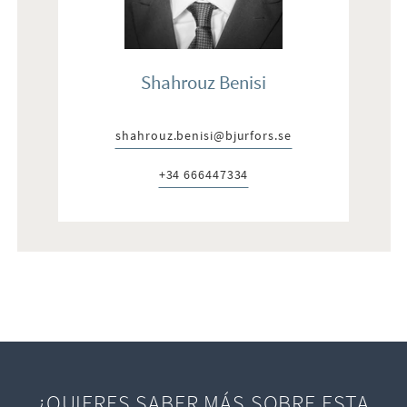
Shahrouz Benisi
shahrouz.benisi@bjurfors.se
E-post:
+34 666447334
Telefon:
¿QUIERES SABER MÁS SOBRE ESTA