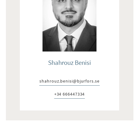
Shahrouz Benisi
shahrouz.benisi@bjurfors.se
E-post:
+34 666447334
Telefon: