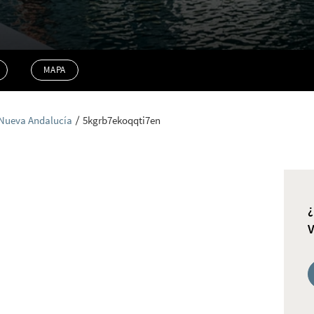
MAPA
Nueva Andalucía
5kgrb7ekoqqti7en