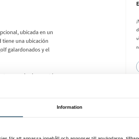
¡
d
epcional, ubicada en un
v
d tiene una ubicación
n
golf galardonados y el
metros cuadrados y está
o que enmarcan
mpo de golf y el mar
 y múltiples terrazas,
Information
venta en la Costa del
otros y le ayudaremos a
s för att anpassa innehåll och annonser till användarna, tillhand