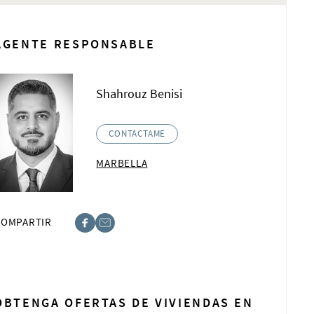
AGENTE RESPONSABLE
Shahrouz Benisi
CONTÁCTAME
MARBELLA
COMPARTIR
book
t
OBTENGA OFERTAS DE VIVIENDAS EN