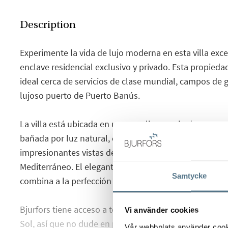
Description
Experimente la vida de lujo moderna en esta villa exc
enclave residencial exclusivo y privado. Esta propieda
ideal cerca de servicios de clase mundial, campos de 
lujoso puerto de Puerto Banús.
La villa está ubicada en una amplia parcela de 1.643 
bañada por luz natural, con ventanas de piso a tech
impresionantes vistas de la montaña La Concha, el ca
Mediterráneo. El elegante diseño, con vigas de madera
Samtycke
combina a la perfección estilo y funcionalidad.
Bjurfors tiene acceso a toda la oferta de viviendas en 
Vi använder cookies
Sol, así que no dude en ponerse en contacto con nos
Vår webbplats använder cookie