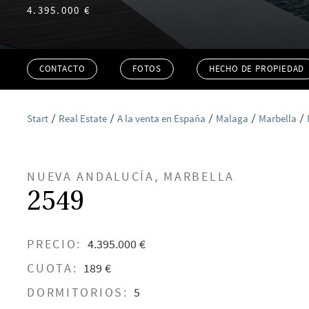
4.395.000 €
CONTACTO
FOTOS
HECHO DE PROPIEDAD
Start
Real Estate
A la venta en España
Malaga
Marbella
NUEVA ANDALUCÍA, MARBELLA
2549
PRECIO:
4.395.000 €
CUOTA:
189 €
DORMITORIOS:
5