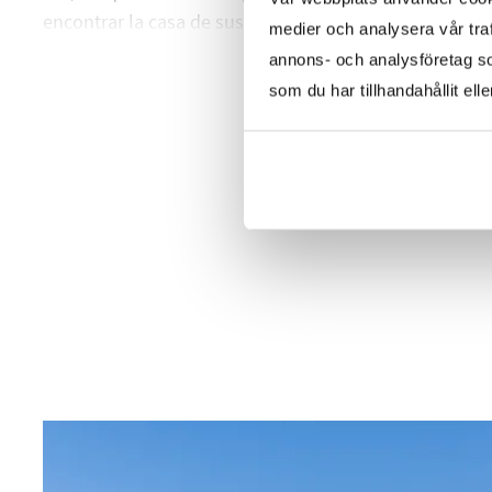
encontrar la casa de sus sueños.
medier och analysera vår traf
annons- och analysföretag s
som du har tillhandahållit ell
DESCRIPCIÓN COMPLETA