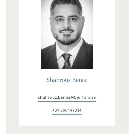
Shahrouz Benisi
shahrouz.benisi@bjurfors.se
E-post:
+34 666447334
Telefon: