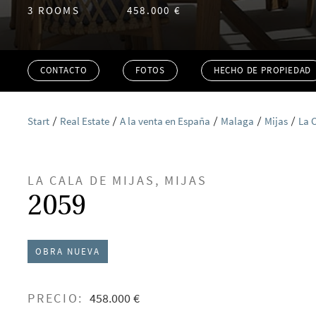
3 ROOMS
458.000 €
CONTACTO
FOTOS
HECHO DE PROPIEDAD
Start
Real Estate
A la venta en España
Malaga
Mijas
La 
LA CALA DE MIJAS, MIJAS
2059
OBRA NUEVA
PRECIO:
458.000 €