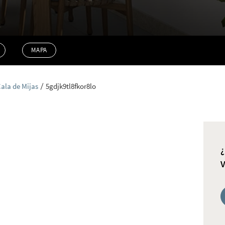
MAPA
Cala de Mijas
5gdjk9tl8fkor8lo