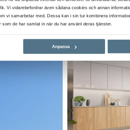
ik. Vi vidarebefordrar även sådana cookies och annan informatio
Enviar interés
om vi samarbetar med. Dessa kan i sin tur kombinera informati
er som de har samlat in när du har använt deras tjänster.
Anpassa