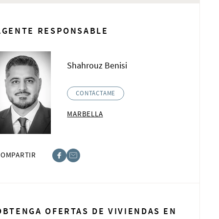
AGENTE RESPONSABLE
Shahrouz Benisi
CONTÁCTAME
MARBELLA
COMPARTIR
book
t
OBTENGA OFERTAS DE VIVIENDAS EN