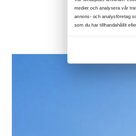
medier och analysera vår traf
annons- och analysföretag s
som du har tillhandahållit ell