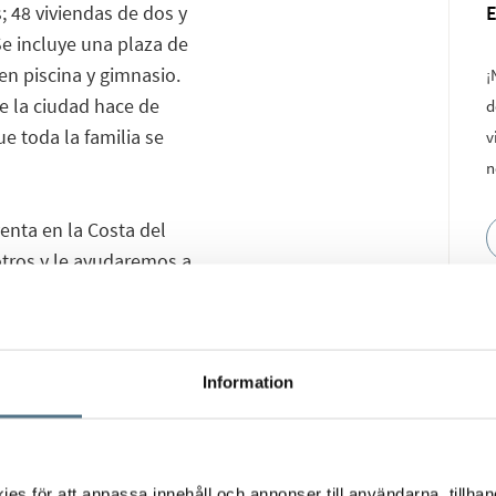
; 48 viviendas de dos y
 Se incluye una plaza de
en piscina y gimnasio.
¡
de la ciudad hace de
d
ue toda la familia se
v
n
venta en la Costa del
otros y le ayudaremos a
Information
s för att anpassa innehåll och annonser till användarna, tillhand