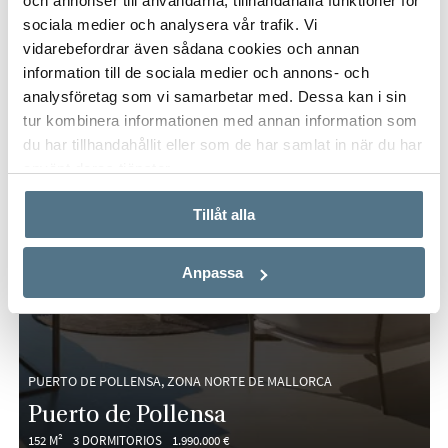
och annonser till användarna, tillhandahålla funktioner för
sociala medier och analysera vår trafik. Vi
vidarebefordrar även sådana cookies och annan
information till de sociala medier och annons- och
analysföretag som vi samarbetar med. Dessa kan i sin
tur kombinera informationen med annan information som
du har tillhandahållit eller som de har samlat in när du har
använt deras tjänster.
Tillåt alla
Anpassa
PUERTO DE POLLENSA, ZONA NORTE DE MALLORCA
Puerto de Pollensa
152 M²
3 DORMITORIOS
1.990.000 €