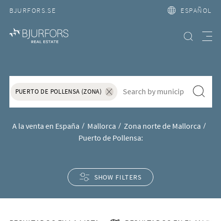
BJURFORS.SE
ESPAÑOL
Búsqueda
Meny
Casas y apartamentos en venta 
S&ouml;k f&ouml;r att l&auml;gga till nytt s&ouml;kord
Search
PUERTO DE POLLENSA (ZONA)
Ta bort sökordet "Puerto de Pollensa (Zona
A la venta en España
Mallorca
Zona norte de Mallorca
Puerto de Pollensa:
SHOW FILTERS