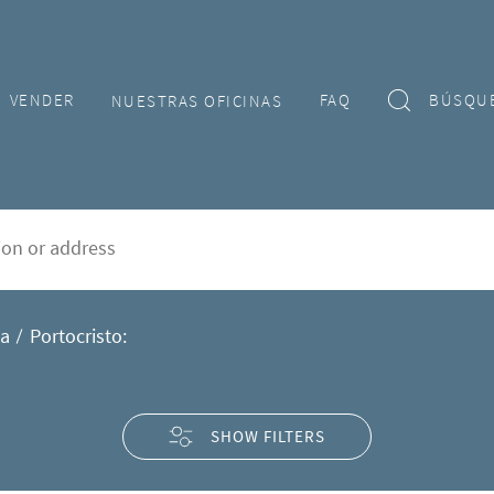
VENDER
FAQ
BÚSQU
NUESTRAS OFICINAS
venta en Portocristo
rd
ca
Portocristo:
SHOW FILTERS