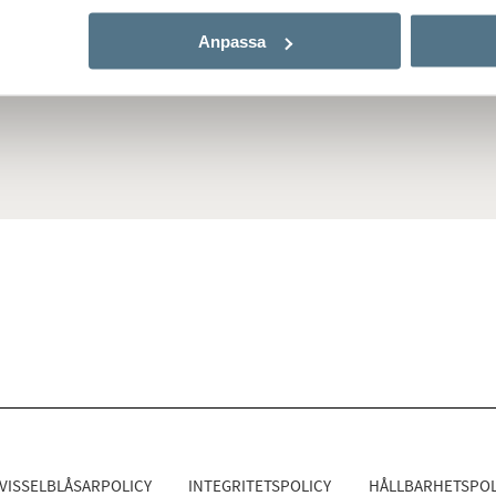
Anpassa
ca
Portocristo
VISSELBLÅSARPOLICY
INTEGRITETSPOLICY
HÅLLBARHETSPOL