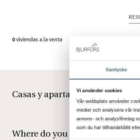
RES
RESULTADOS EN LA LISTA
0
viviendas a la venta
Samtycke
Vi använder cookies
Casas y apartamentos en venta 
Vår webbplats använder cookie
medier och analysera vår traf
annons- och analysföretag s
som du har tillhandahållit ell
Where do you want to live?