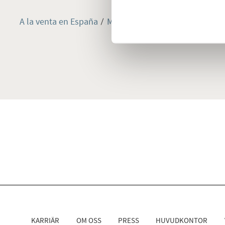
A la venta en España
Mallorca
Noroeste de Mallor
KARRIÄR
OM OSS
PRESS
HUVUDKONTOR