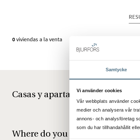
RES
RESULTADOS EN LA LISTA
0
viviendas a la venta
Samtycke
Vi använder cookies
Casas y apartamentos en venta 
Vår webbplats använder cookie
medier och analysera vår traf
annons- och analysföretag s
som du har tillhandahållit ell
Where do you want to live?