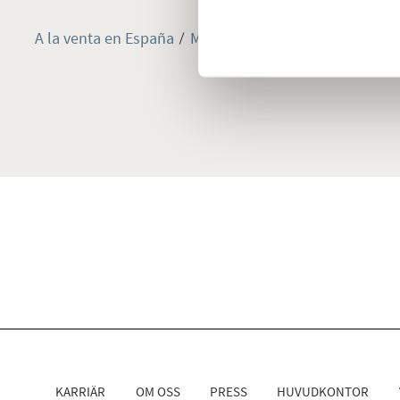
A la venta en España
Mallorca
Noreste de Mallorca
KARRIÄR
OM OSS
PRESS
HUVUDKONTOR