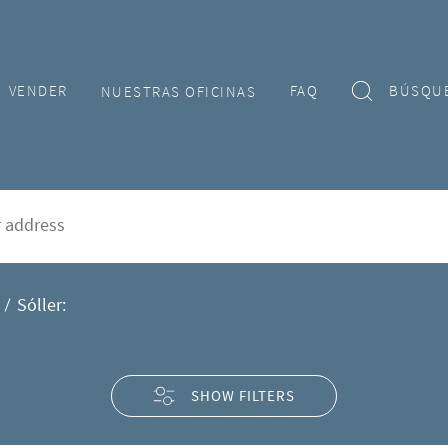
VENDER
FAQ
BÚSQU
NUESTRAS OFICINAS
venta en Sóller
rd
Sóller:
SHOW FILTERS