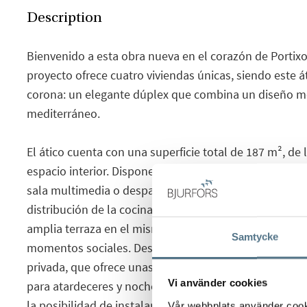
Description
Bienvenido a esta obra nueva en el corazón de Portixo
proyecto ofrece cuatro viviendas únicas, siendo este át
corona: un elegante dúplex que combina un diseño m
mediterráneo.
El ático cuenta con una superficie total de 187 m², de
espacio interior. Dispone de dos dormitorios y dos b
sala multimedia o despacho independiente que aporta 
distribución de la cocina, el comedor y el salón condu
amplia terraza en el mismo nivel, perfecta para relajar
Samtycke
momentos sociales. Desde la terraza, se accede por un
privada, que ofrece unas vistas espectaculares sobre Po
Vi använder cookies
para atardeceres y noches inolvidables. Además ha sid
la posibilidad de instalar in jacuzzi.
Vår webbplats använder cookie