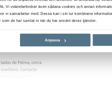
ik. Vi vidarebefordrar även sådana cookies och annan informatio
dra y paneles de madera
om vi samarbetar med. Dessa kan i sin tur kombinera informati
o radiante en toda la
er som de har samlat in när du har använt deras tjänster.
s la vivienda está
nergética. La
Anpassa
para entrar a vivir. Se
usto.
ciadas de Palma, cerca
 marítimo. Contacte
certar una visita.