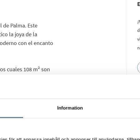
¡
l de Palma. Este
d
ico la joya de la
v
oderno con el encanto
n
 los cuales 108 m² son
años, además de una
flexibilidad. La
ce a su vez a una
se y disfrutar de
Information
a escalera a la azotea
rtixol y el mar, ideal
o reinforzado y ofrece
s för att anpassa innehåll och annonser till användarna, tillhand