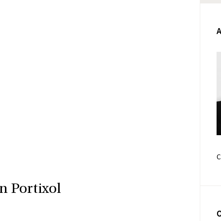
Face
E-pos
n Portixol