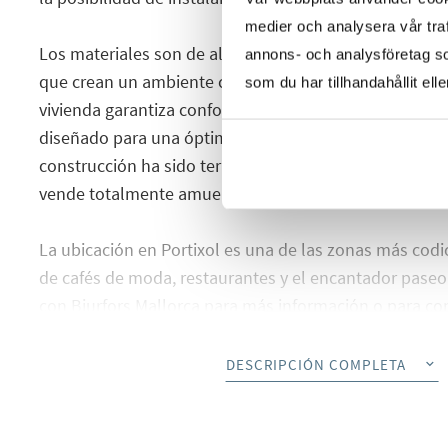
medier och analysera vår traf
Los materiales son de alta calidad, con suelos de pie
annons- och analysföretag s
que crean un ambiente cálido. La calefacción por suel
som du har tillhandahållit ell
vivienda garantiza confort durante todo el año, ademá
diseñado para una óptima entrada de luz y eficiencia e
construcción ha sido terminada, y la vivienda está lista 
vende totalmente amueblado con muebles de buen g
La ubicación en Portixol es una de las zonas más codi
de cafés de moda, restaurantes y el encantador paseo
con Bjurfors Mallorca para más información o para con
DESCRIPCIÓN COMPLETA