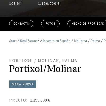
108 M²
1.190.000 €
CONTACTO
FOTOS
HECHO DE PROPIEDAD
Start
Real Estate
A la venta en España
Mallorca
Palma
P
PORTIXOL / MOLINAR, PALMA
Portixol/Molinar
OBRA NUEVA
PRECIO:
1.190.000 €