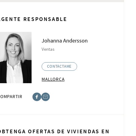
AGENTE RESPONSABLE
Johanna Andersson
Ventas
CONTÁCTAME
MALLORCA
COMPARTIR
book
t
OBTENGA OFERTAS DE VIVIENDAS EN