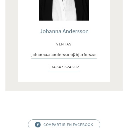
Johanna Andersson
VENTAS
johanna.a.andersson@bjurfors.se
E-post:
+34 647 624 902
Telefon:
COMPARTIR EN FACEBOOK