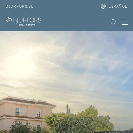
BJURFORS.SE
ESPAÑOL
Búsqueda
Meny