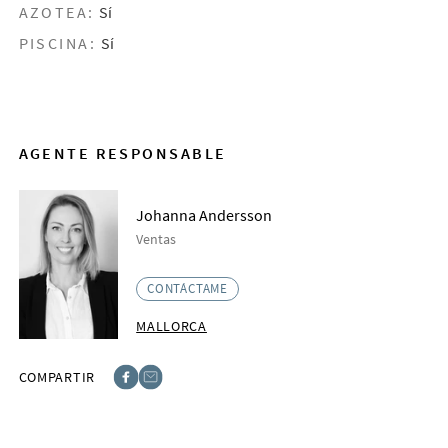
AZOTEA:
Sí
PISCINA:
Sí
AGENTE RESPONSABLE
Johanna Andersson
Ventas
CONTÁCTAME
MALLORCA
COMPARTIR
Facebook
E-post