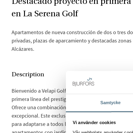
Destacado proyecto en primera l
en La Serena Golf
Apartamentos de nueva construcción de dos o tres dor
privadas, plazas de aparcamiento y destacadas zona
Alcázares.
Description
Bienvenido a Velapi Golf, un extraordinario proyecto r
primera línea del prestigioso campo de Golf La Serena
Samtycke
Ofrece una combinación incomparable de lujo, comod
excepcional. Este exclusivo proyecto consta de 264 re
Vi använder cookies
para adaptarse a todos los estilos de vida. Puede eleg
apartamentos con jardines, balcones o azoteas privad
Vår webbplats använder cookie