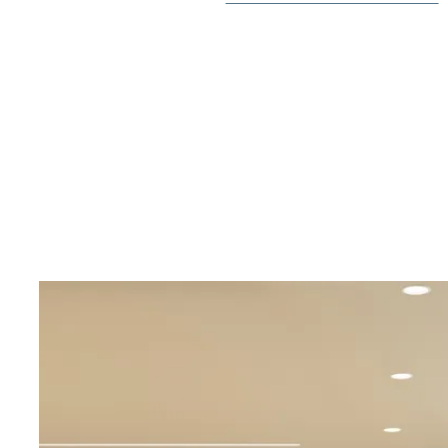
activo. Cada residencia está equipada con comodida
aire acondicionado por conductos preinstalado, un s
para el agua caliente, elegantes puertas de cristal en
de videoportero y una plaza de aparcamiento privado 
subterráneo, todo para garantizar el confort y la como
residentes.
Ubicado a tiro de piedra del famoso campo de golf La 
ofrece fácil acceso al vibrante centro de Los Alcázares
muy solicitada en el Mar Menor. Aquí hay una gran sel
tiendas y actividades de ocio. En un corto trayecto en 
principales centros comerciales como Dos Mares, las c
Cartagena y Murcia, o las maravillas naturales de La 
que también se pueden explorar en barco. Esta fantás
el encanto de vivir en un campo de golf con lo mejor 
tiene para ofrecer, haciendo de Velapi Golf un destino 