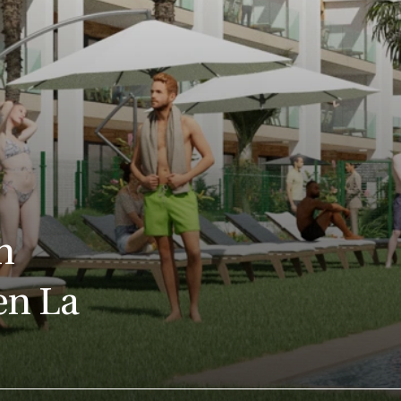
n
en La