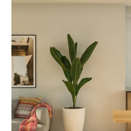
sus sueños.
No pierda esta oportunidad única de experimentar un e
en uno de los lugares más deseados de la costa del 
hoy para obtener más información sobre Velapi Golf y 
sueños.
¡Bienvenido a contactar con Bjurfors Costa Blanca pa
información o reservar su visita!