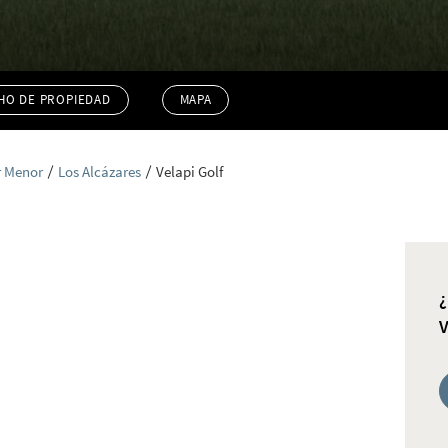
HO DE PROPIEDAD
MAPA
r Menor
Los Alcázares
Velapi Golf