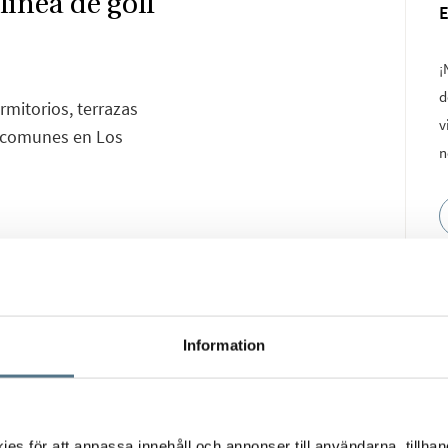
ínea de golf
¡
d
mitorios, terrazas
v
s comunes en Los
n
esidencial ubicado en
 en Los Alcázares.
Information
idad y un entorno
sidencias diseñadas
ir entre elegantes
as, o amplias y
s för att anpassa innehåll och annonser till användarna, tillhand