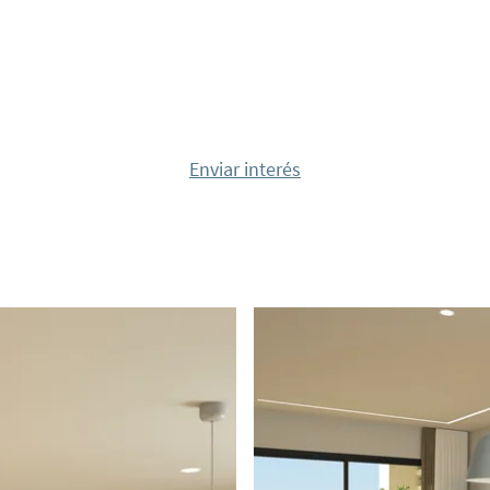
des modernas, como
istema de aerotermia
 los baños, un sistema
en el garaje
didad. para los
Enviar interés
Serena, Velapi Golf
, una ciudad costera
ección de restaurantes,
coche podrá llegar a los
iudades históricas de
Manga del Mar Menor,
tica ubicación combina
que la Región de Murcia
ideal para la casa de