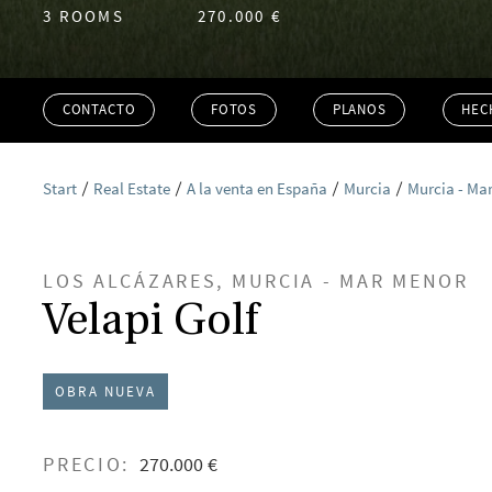
3 ROOMS
270.000 €
CONTACTO
FOTOS
PLANOS
HEC
Start
Real Estate
A la venta en España
Murcia
Murcia - Ma
LOS ALCÁZARES, MURCIA - MAR MENOR
Velapi Golf
OBRA NUEVA
PRECIO:
270.000 €