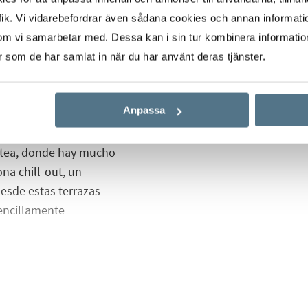
a casa de sus sueños.
ik. Vi vidarebefordrar även sådana cookies och annan informatio
om vi samarbetar med. Dessa kan i sin tur kombinera informati
on dos o tres
er som de har samlat in när du har använt deras tjänster.
 abierto que conecta
ormitorios y el salón se
Anpassa
iencia interior y
te nivel con escaleras
otea, donde hay mucho
na chill-out, un
 desde estas terrazas
sencillamente
as con increíbles áreas
 jardines y senderos
r un estilo de vida