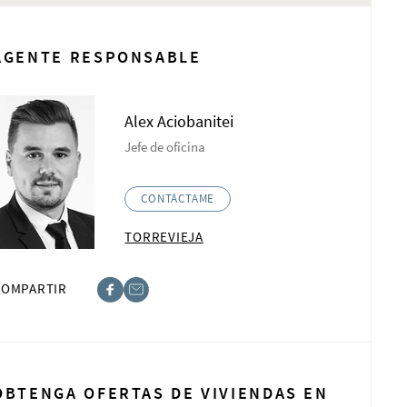
AGENTE RESPONSABLE
Alex Aciobanitei
Jefe de oficina
CONTÁCTAME
TORREVIEJA
COMPARTIR
book
t
OBTENGA OFERTAS DE VIVIENDAS EN