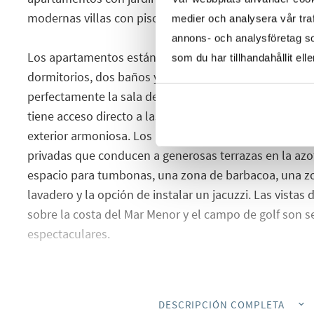
modernas villas con piscina privada, todo para crear l
medier och analysera vår traf
annons- och analysföretag s
Los apartamentos están cuidadosamente diseñados c
som du har tillhandahållit ell
dormitorios, dos baños y un moderno plano de planta
perfectamente la sala de estar y la cocina. Desde los d
tiene acceso directo a las terrazas que crean una exper
exterior armoniosa. Los áticos llevan el lujo al siguien
privadas que conducen a generosas terrazas en la az
espacio para tumbonas, una zona de barbacoa, una zo
lavadero y la opción de instalar un jacuzzi. Las vistas
sobre la costa del Mar Menor y el campo de golf son 
espectaculares.
Velapi Golf complementa las impresionantes residenci
comunes que incluyen múltiples piscinas, exuberantes
DESCRIPCIÓN COMPLETA
con hermosos jardines, perfectos para relajarse o lleva