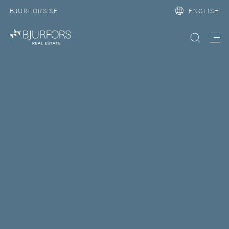
BJURFORS.SE
ENGLISH
Search property
Meny