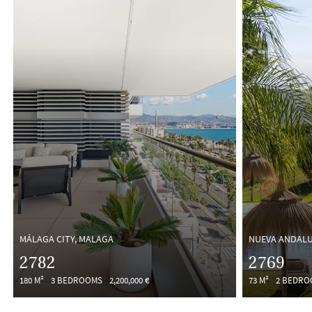
MÁLAGA CITY, MALAGA
NUEVA ANDALU
2782
2769
180 M²
3 BEDROOMS
2,200,000 €
73 M²
2 BEDRO