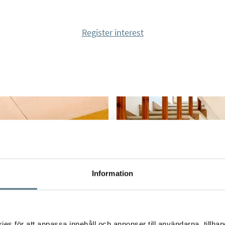
Register interest
Information
s för att anpassa innehåll och annonser till användarna, tillhand