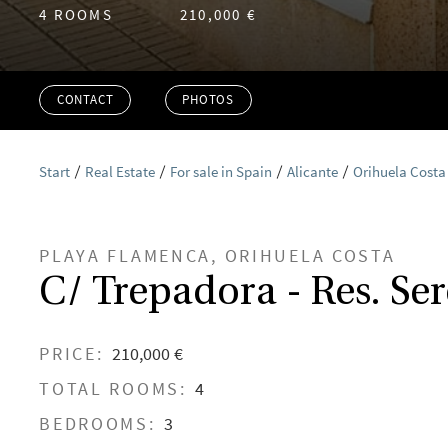
4 ROOMS
210,000 €
CONTACT
PHOTOS
Start
Real Estate
For sale in Spain
Alicante
Orihuela Costa
PLAYA FLAMENCA, ORIHUELA COSTA
C/ Trepadora - Res. Se
PRICE:
210,000 €
TOTAL ROOMS:
4
BEDROOMS:
3