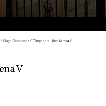
Playa Flamenca
C/ Trepadora - Res. Serena V
rena V