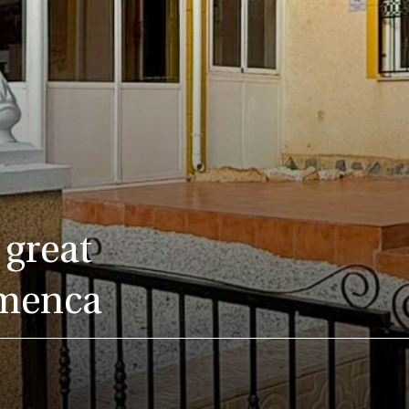
great
amenca