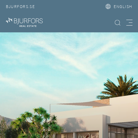
BJURFORS.SE
ENGLISH
Search property
Meny