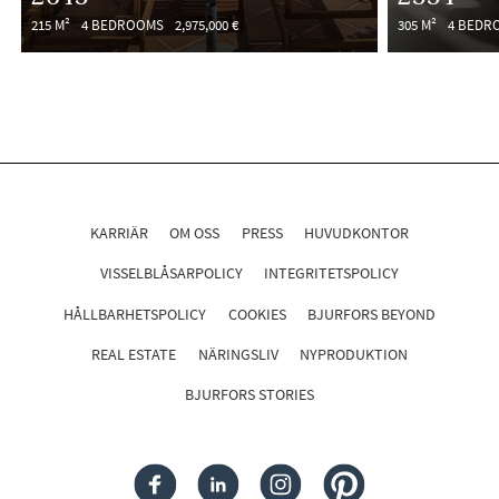
215 M²
4 BEDROOMS
2,975,000 €
305 M²
4 BEDR
KARRIÄR
OM OSS
PRESS
HUVUDKONTOR
VISSELBLÅSARPOLICY
INTEGRITETSPOLICY
HÅLLBARHETSPOLICY
COOKIES
BJURFORS BEYOND
REAL ESTATE
NÄRINGSLIV
NYPRODUKTION
BJURFORS STORIES