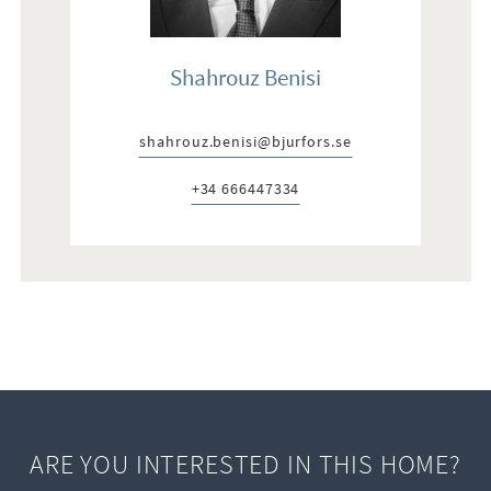
Shahrouz Benisi
shahrouz.benisi@bjurfors.se
E-post:
+34 666447334
Telefon:
ARE YOU INTERESTED IN THIS HOME?