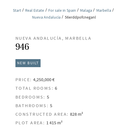
Start
Real Estate
For sale in Spain
Malaga
Marbella
Nueva Andalucía
56erddpofcneganl
NUEVA ANDALUCÍA, MARBELLA
946
NEW BUILT
PRICE:
4,250,000 €
TOTAL ROOMS:
6
BEDROOMS:
5
BATHROOMS:
5
CONSTRUCTED AREA:
828 m²
PLOT AREA:
1 415 m²