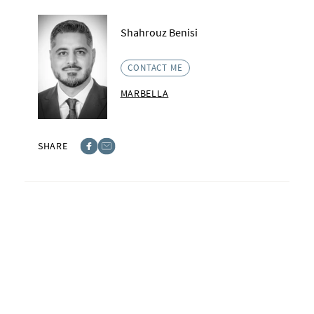
Shahrouz Benisi
CONTACT ME
MARBELLA
SHARE
Facebook
E-post