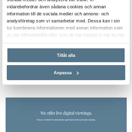
vidarebefordrar även sådana cookies och annan
information till de sociala medier och annons- och
analysföretag som vi samarbetar med. Dessa kan i sin
VISA INNEHÅLL
PROPERTY FACT
tur kombinera informationen med annan information som
du har tillhandahållit eller som de har samlat in när du har
använt deras tjänster.
VISA INNEHÅLL
ABOUT NUEVA ANDALUCÍA
Tillåt alla
VISA INNEHÅLL
MAP
Anpassa