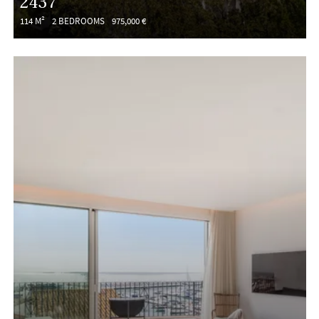
2437
114 M²
2 BEDROOMS
975,000 €