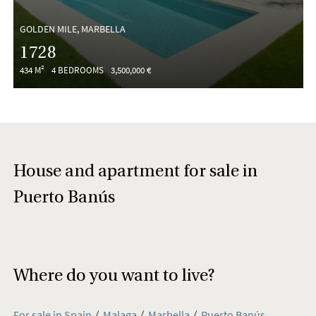
GOLDEN MILE, MARBELLA
1728
434 M²
4 BEDROOMS
3,500,000 €
House and apartment for sale in
Puerto Banús
Where do you want to live?
For sale in Spain
Malaga
Marbella
Puerto Banús