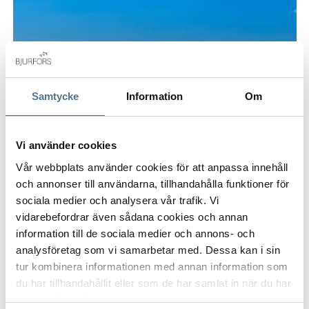
Samtycke
Information
Om
Vi använder cookies
Vår webbplats använder cookies för att anpassa innehåll
och annonser till användarna, tillhandahålla funktioner för
sociala medier och analysera vår trafik. Vi
vidarebefordrar även sådana cookies och annan
information till de sociala medier och annons- och
PUERTO BANÚS, MARBELLA
analysföretag som vi samarbetar med. Dessa kan i sin
2266
tur kombinera informationen med annan information som
du har tillhandahållit eller som de har samlat in när du har
130 M²
2 BEDROOMS
895,000 €
använt deras tjänster.