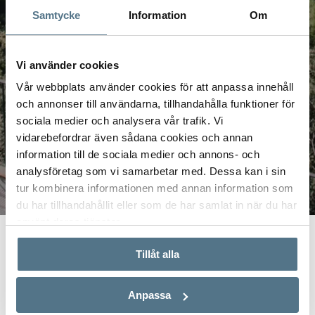
Samtycke
Information
Om
Vi använder cookies
Vår webbplats använder cookies för att anpassa innehåll
och annonser till användarna, tillhandahålla funktioner för
sociala medier och analysera vår trafik. Vi
vidarebefordrar även sådana cookies och annan
information till de sociala medier och annons- och
analysföretag som vi samarbetar med. Dessa kan i sin
tur kombinera informationen med annan information som
du har tillhandahållit eller som de har samlat in när du har
använt deras tjänster.
Start
Real Estate
Murcia
Tillåt alla
Estate Agent in Murcia
Anpassa