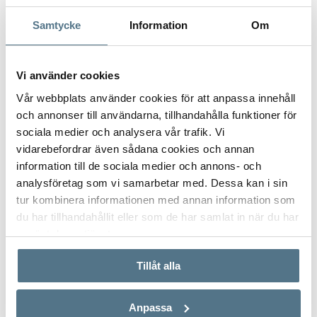
I want to be contacted by
Samtycke
Information
Om
Bjurfors in Nerja
Vi använder cookies
Vår webbplats använder cookies för att anpassa innehåll
Do you have questions about selling or buying a home on
och annonser till användarna, tillhandahålla funktioner för
eastern Costa del sol?
sociala medier och analysera vår trafik. Vi
Please fill in the form and one of our agents will contact you
vidarebefordrar även sådana cookies och annan
shortly.
information till de sociala medier och annons- och
You can also contact us through telephone
+34 656 88 16 89
analysföretag som vi samarbetar med. Dessa kan i sin
or send us an email at
nerja@bjurfors.se
tur kombinera informationen med annan information som
du har tillhandahållit eller som de har samlat in när du har
använt deras tjänster.
YES, I WANT TO BE CONTACTED.
Tillåt alla
I want to buy a home in Spain
I want to sell my home in Spain
Anpassa