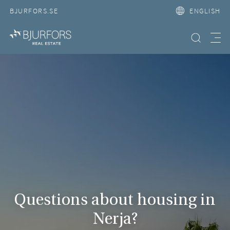
BJURFORS.SE
ENGLISH
Search property
Meny
Questions about housing in
Nerja?