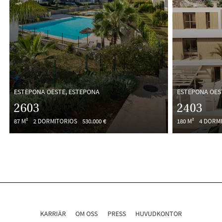
ESTEPONA OESTE, ESTEPONA
ESTEPONA OES
2603
2403
87 M²
2 DORMITORIOS
530.000 €
180 M²
4 DORM
KARRIÄR
OM OSS
PRESS
HUVUDKONTOR