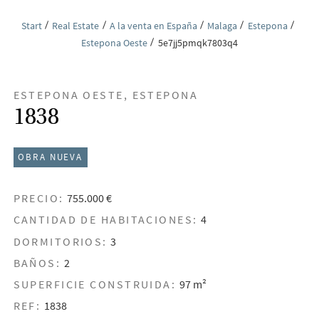
Start
Real Estate
A la venta en España
Malaga
Estepona
Estepona Oeste
5e7jj5pmqk7803q4
ESTEPONA OESTE, ESTEPONA
1838
OBRA NUEVA
PRECIO:
755.000 €
CANTIDAD DE HABITACIONES:
4
DORMITORIOS:
3
BAÑOS:
2
SUPERFICIE CONSTRUIDA:
97 m²
REF:
1838