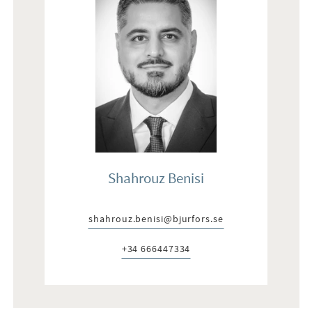
Shahrouz Benisi
shahrouz.benisi@bjurfors.se
E-post:
+34 666447334
Telefon: