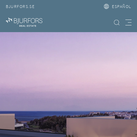
BJURFORS.SE
ESPAÑOL
Búsqueda
Meny