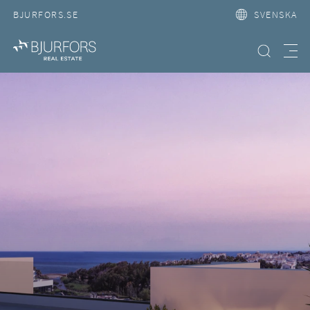
BJURFORS.SE
SVENSKA
Hitta bostad
Meny