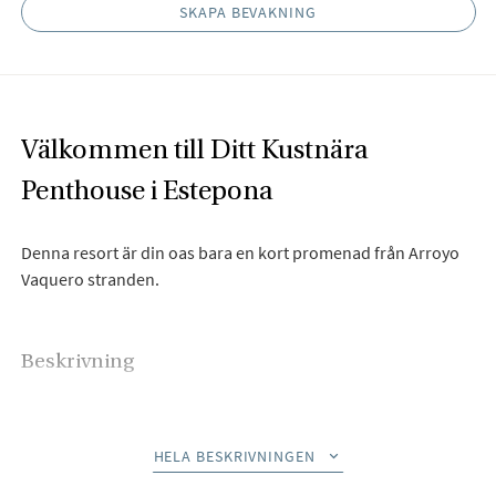
SKAPA BEVAKNING
Välkommen till Ditt Kustnära
Penthouse i Estepona
Denna resort är din oas bara en kort promenad från Arroyo
Vaquero stranden.
Beskrivning
Här väcks du varje morgon av solens mjuka strålar som
smeker ditt hem.
HELA BESKRIVNINGEN
Komplexet är smart designat för att omfamna det
medelhavsljus som ger en välkomnande och positiv atmosfär