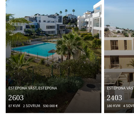
ESTEPONA VÄST, ESTEPONA
ESTEPONA VÄS
2603
2403
87 KVM
2 SOVRUM
530 000 €
180 KVM
4 SOV