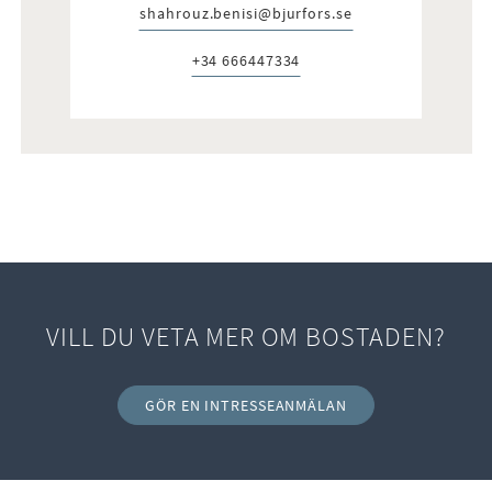
shahrouz.benisi@bjurfors.se
E-post:
+34 666447334
Telefon:
VILL DU VETA MER OM BOSTADEN?
GÖR EN INTRESSEANMÄLAN