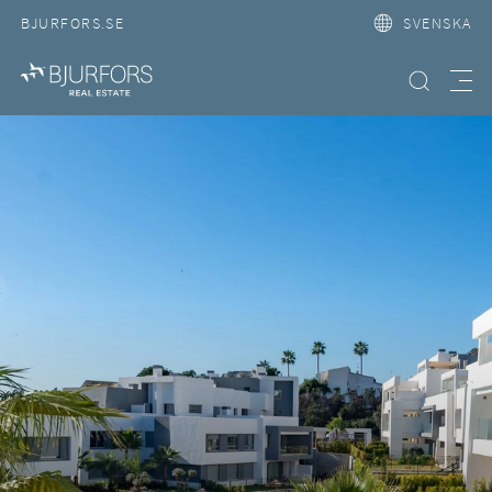
BJURFORS.SE
SVENSKA
Hitta bostad
Meny