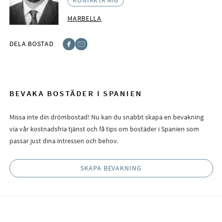
KONTAKTA MIG
MARBELLA
DELA BOSTAD
Facebook
E-post
BEVAKA BOSTÄDER I SPANIEN
Missa inte din drömbostad! Nu kan du snabbt skapa en bevakning
via vår kostnadsfria tjänst och få tips om bostäder i Spanien som
passar just dina intressen och behov.
SKAPA BEVAKNING