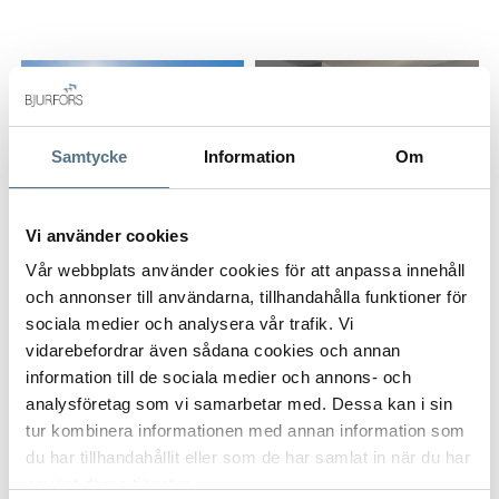
mer!
Toppenläge - bara 20 minuters promenad till stranden och
nära till affärer, restauranger och golf.
Du vet väl att Bjurfors har tillgång till hela utbudet av
bostäder till salu på solkusten, så tveka inte att kontakta oss
Samtycke
Information
Om
så hjälper vi dig att hitta din drömbostad.
Vi använder cookies
Vår webbplats använder cookies för att anpassa innehåll
ALLA BILDER (21)
och annonser till användarna, tillhandahålla funktioner för
sociala medier och analysera vår trafik. Vi
vidarebefordrar även sådana cookies och annan
information till de sociala medier och annons- och
analysföretag som vi samarbetar med. Dessa kan i sin
tur kombinera informationen med annan information som
du har tillhandahållit eller som de har samlat in när du har
använt deras tjänster.