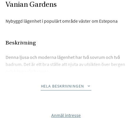
Vanian Gardens
Nybyggd lägenhet i populärt område väster om Estepona
Beskrivning
Denna ljusa och moderna lägenhet har två sovrum och två
badrum. Det är ett bra ställe att njuta av utsikten över bergen
och känna sig hemma.
Vad gör den speciell:
HELA BESKRIVNINGEN
Stort och soligt vardagsrum – perfekt för att koppla av eller
tillbringa tid med vänner.
Modernt kök – med mycket utrymme och allt du behöver för
Anmäl intresse
att laga mat.
Bra extrafunktioner – njut av en pool, gym, spa, biorum och