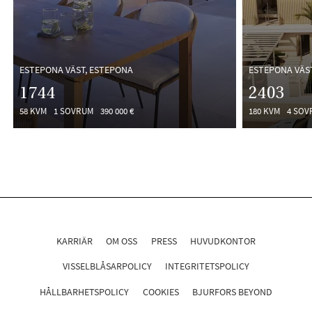
ESTEPONA VÄST, ESTEPONA
ESTEPONA VÄS
1744
2403
58 KVM
1 SOVRUM
390 000 €
180 KVM
4 SOV
KARRIÄR
OM OSS
PRESS
HUVUDKONTOR
VISSELBLÅSARPOLICY
INTEGRITETSPOLICY
HÅLLBARHETSPOLICY
COOKIES
BJURFORS BEYOND