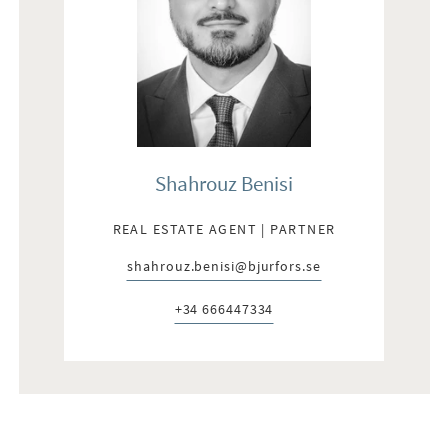
Shahrouz Benisi
REAL ESTATE AGENT | PARTNER
shahrouz.benisi@bjurfors.se
E-post:
+34 666447334
Telefon: