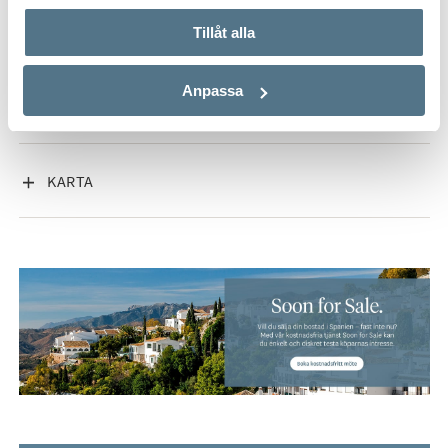
VISA INNEHÅLL
FAKTA OM BOSTADEN
Tillåt alla
Anpassa
VISA INNEHÅLL
OM ESTEPONA VÄST
VISA INNEHÅLL
KARTA