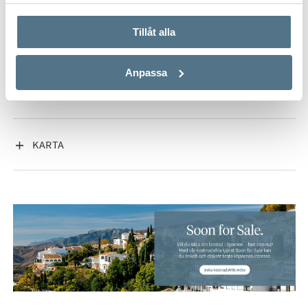
använt deras tjänster.
Tillåt alla
VISA INNEHÅLL
FAKTA OM BOSTADEN
Anpassa
VISA INNEHÅLL
OM ESTEPONA VÄST
VISA INNEHÅLL
KARTA