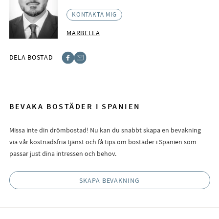
KONTAKTA MIG
MARBELLA
DELA BOSTAD
Facebook
E-post
BEVAKA BOSTÄDER I SPANIEN
Missa inte din drömbostad! Nu kan du snabbt skapa en bevakning
via vår kostnadsfria tjänst och få tips om bostäder i Spanien som
passar just dina intressen och behov.
SKAPA BEVAKNING