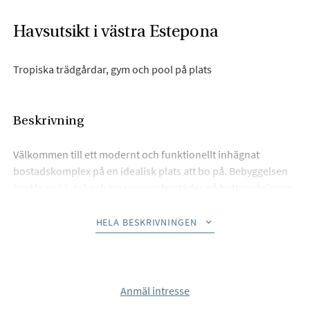
Havsutsikt i västra Estepona
Tropiska trädgårdar, gym och pool på plats
Beskrivning
Välkommen till ett modernt och funktionellt inhägnat
bostadskomplex på en idealisk plats att bo på. Bebyggelsen
består av 63, två och tre sovrum bostäder på bottenvåningen,
första våningen eller högst upp i de trevliga takvåningarna.
Alla fastigheter har en syd- eller sydvästlig orientering, och
HELA BESKRIVNINGEN
många av dem har havsutsikt.
Dessutom har lägenheterna på bottenvåningen en härlig
trädgård, och takvåningarna har rymliga terrasser. Alla
Anmäl intresse
bostäder har minst en parkeringsplats och förråd.