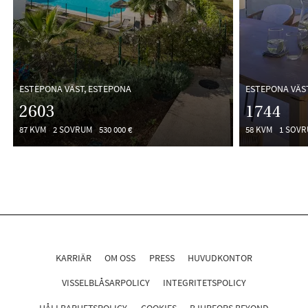
ESTEPONA VÄST, ESTEPONA
ESTEPONA VÄS
2603
1744
87 KVM
2 SOVRUM
530 000 €
58 KVM
1 SOV
KARRIÄR
OM OSS
PRESS
HUVUDKONTOR
VISSELBLÅSARPOLICY
INTEGRITETSPOLICY
HÅLLBARHETSPOLICY
COOKIES
BJURFORS BEYOND