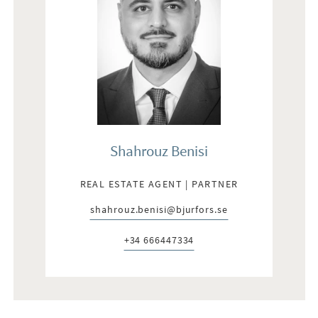
Shahrouz Benisi
REAL ESTATE AGENT | PARTNER
shahrouz.benisi@bjurfors.se
E-post:
+34 666447334
Telefon: