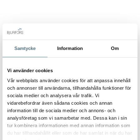
De gemensamma utrymmena är utformade för fritid och
sport i en lugn miljö. I komplexet kan du hitta enastående
trädgårdar med en gemensam pool och gym, där du kan få ut
det mesta av din fritid.
Samtycke
Information
Om
Du vet väl att Bjurfors har tillgång till hela utbudet av
bostäder till salu på solkusten, så tveka inte att kontakta oss
så hjälper vi dig att hitta din drömbostad.
Vi använder cookies
Vår webbplats använder cookies för att anpassa innehåll
och annonser till användarna, tillhandahålla funktioner för
ALLA BILDER (8)
sociala medier och analysera vår trafik. Vi
vidarebefordrar även sådana cookies och annan
information till de sociala medier och annons- och
analysföretag som vi samarbetar med. Dessa kan i sin
tur kombinera informationen med annan information som
du har tillhandahållit eller som de har samlat in när du har