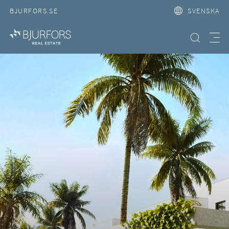
BJURFORS.SE
SVENSKA
Hitta bostad
Meny