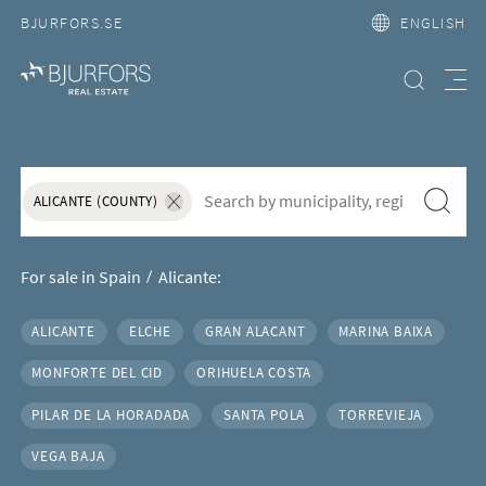
BJURFORS.SE
ENGLISH
Search property
Meny
House and apartment for sale in
S&ouml;k f&ouml;r att l&auml;gga till nytt s&ouml;kord
Search
ALICANTE (COUNTY)
Ta bort sökordet "Alicante (County)"
For sale in Spain
Alicante:
ALICANTE
ELCHE
GRAN ALACANT
MARINA BAIXA
Areas in Alicante
MONFORTE DEL CID
ORIHUELA COSTA
PILAR DE LA HORADADA
SANTA POLA
TORREVIEJA
VEGA BAJA