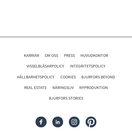
KARRIÄR
OM OSS
PRESS
HUVUDKONTOR
VISSELBLÅSARPOLICY
INTEGRITETSPOLICY
HÅLLBARHETSPOLICY
COOKIES
BJURFORS BEYOND
REAL ESTATE
NÄRINGSLIV
NYPRODUKTION
BJURFORS STORIES
FACEBOOK
LINKEDIN
INSTAGRAM
PINTEREST