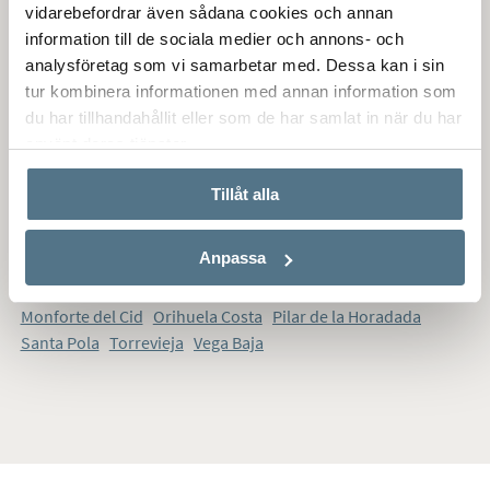
House and apartment for sale in
vidarebefordrar även sådana cookies och annan
information till de sociala medier och annons- och
Alicante
analysföretag som vi samarbetar med. Dessa kan i sin
tur kombinera informationen med annan information som
du har tillhandahållit eller som de har samlat in när du har
använt deras tjänster.
Where do you want to live?
Tillåt alla
For sale in Spain
Alicante
Anpassa
Alicante
Elche
Gran Alacant
Marina Baixa
Areas in Alicante
Monforte del Cid
Orihuela Costa
Pilar de la Horadada
Santa Pola
Torrevieja
Vega Baja