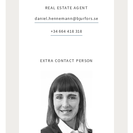
REAL ESTATE AGENT
daniel.hennemann@bjurfors.se
E-post:
+34 664 418 318
Telefon:
EXTRA CONTACT PERSON