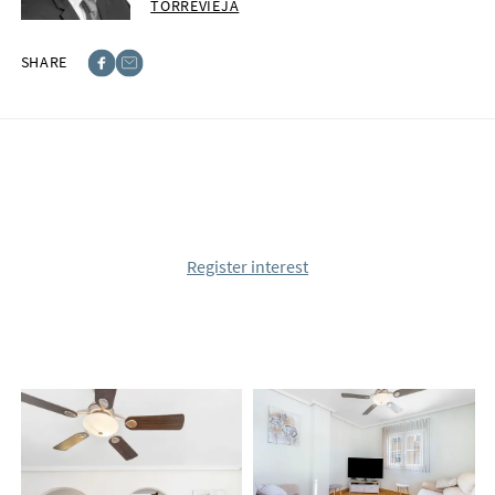
TORREVIEJA
SHARE
Facebook
E-post
Register interest