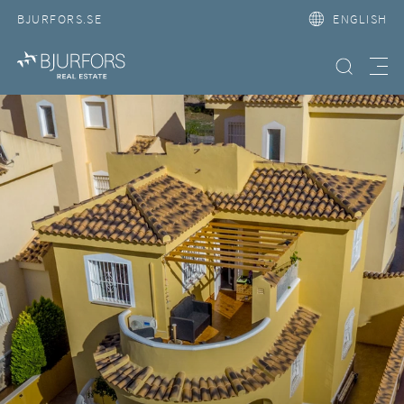
BJURFORS.SE
ENGLISH
Search property
Meny