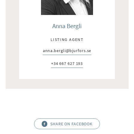
Anna Bergli
LISTING AGENT
anna.bergli@bjurfors.se
E-post:
+34 667 627 193
Telefon:
SHARE ON FACEBOOK