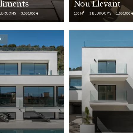
liments
Nou Llevant
BEDROOMS
3,050,000 €
136 M²
3 BEDROOMS
1,650,000 
LT