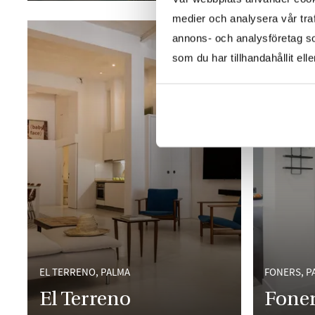
medier och analysera vår traf
annons- och analysföretag s
som du har tillhandahållit ell
EL TERRENO, PALMA
FONERS, P
El Terreno
Fone