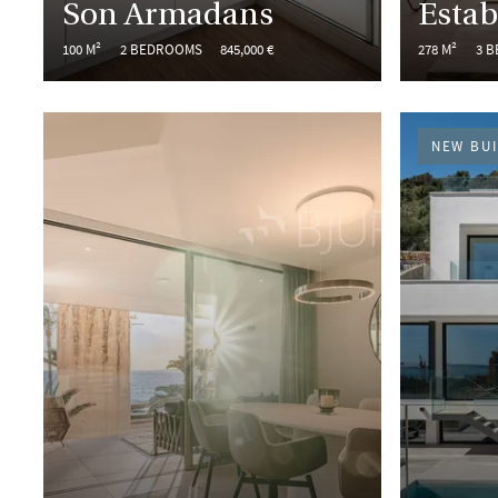
Son Armadans
Estab
100 M²
2 BEDROOMS
845,000 €
278 M²
3 
NEW BUI