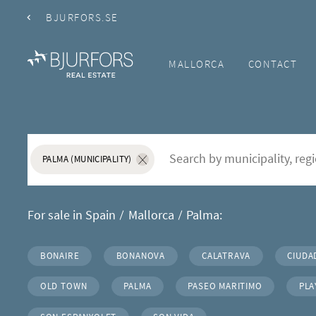
BJURFORS.SE
MALLORCA
CONTACT
Real Estate for sale in P
S&ouml;k f&ouml;r att l&auml;gga till nytt s&ouml;ko
Search
PALMA (MUNICIPALITY)
Ta bort sökordet "Palma (Municipality)"
For sale in Spain
Mallorca
Palma:
BONAIRE
BONANOVA
CALATRAVA
CIUDA
Areas in Palma
OLD TOWN
PALMA
PASEO MARITIMO
PLA