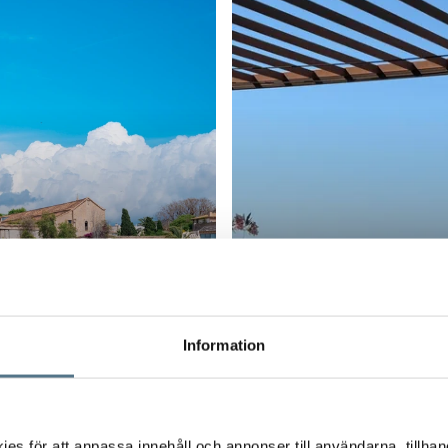
Information
BONANOVA, PALMA
Bonanova
171 M²
3 BEDROOMS
1,650,000 
s för att anpassa innehåll och annonser till användarna, tillhand