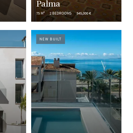
Palma
€
75 M²
2 BEDROOMS
545,000 €
NEW BUILT