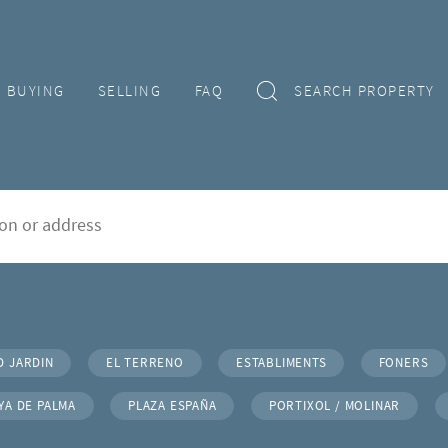
BUYING
SELLING
FAQ
SEARCH PROPERTY
alma de Mallorca
rd
D JARDIN
EL TERRENO
ESTABLIMENTS
FONERS
YA DE PALMA
PLAZA ESPAÑA
PORTIXOL / MOLINAR