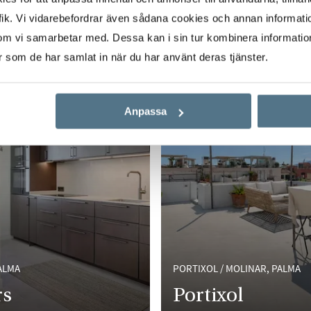
ik. Vi vidarebefordrar även sådana cookies och annan informatio
om vi samarbetar med. Dessa kan i sin tur kombinera informati
EXCLUSIVE
er som de har samlat in när du har använt deras tjänster.
Anpassa
ALMA
PORTIXOL / MOLINAR, PALMA
rs
Portixol