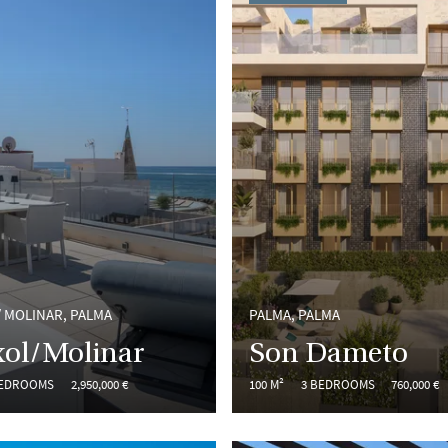
/ MOLINAR, PALMA
PALMA, PALMA
xol/Molinar
Son Dameto
BEDROOMS
2,950,000 €
100 M²
3 BEDROOMS
760,000 €