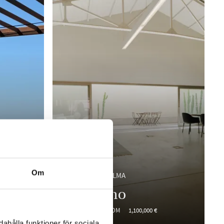
Om
EL TERRENO, PALMA
El Terreno
€
305 M²
1 BEDROOM
1,100,000 €
ahålla funktioner för sociala