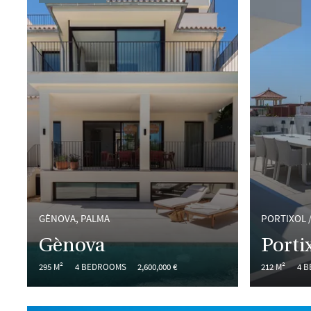
GÈNOVA, PALMA
PORTIXOL 
Gènova
Porti
295 M²
4 BEDROOMS
2,600,000 €
212 M²
4 