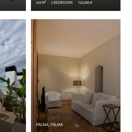
€
103 M²
2 BEDROOMS
725,000 €
PALMA, PALMA