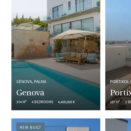
GÈNOVA, PALMA
PORTIXOL 
Genova
Porti
374 M²
4 BEDROOMS
4,400,000 €
187 M²
2 
NEW BUILT