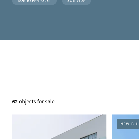
SON ESPANYOLET
SON VIDA
RESULTS IN LIST
62
objects for sale
NEW BUI