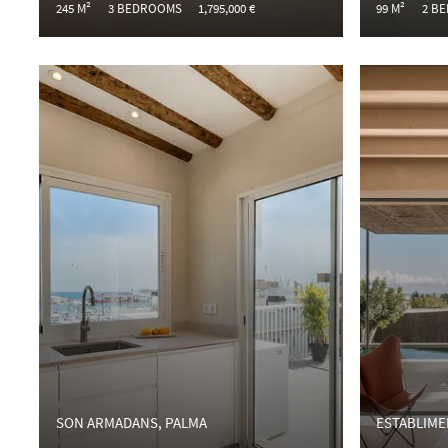
245 M²
3 BEDROOMS
1,795,000 €
99 M²
2 B
SON ARMADANS, PALMA
ESTABLIME