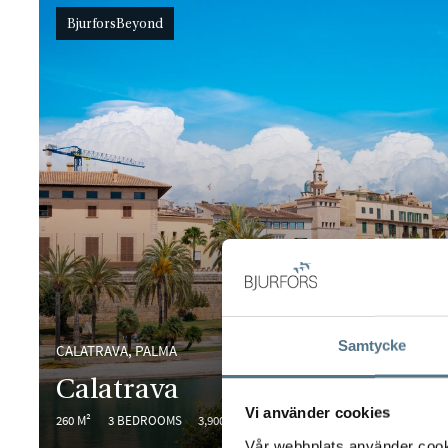
BjurforsBeyond
Samtycke
CALATRAVA, PALMA
Calatrava
Vi använder cookies
260 M²
3 BEDROOMS
3,900,000 €
Vår webbplats använder cookie