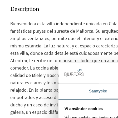
Description
Bienvenido a esta villa independiente ubicada en Cala
fantásticas playas del sureste de Mallorca. Su arquit
amplios ventanales, permite que el interior y el exteri
misma estancia. La luz natural y el espacio caracteriza
esta villa, donde cada detalle está cuidadosamente p
Al entrar, le recibe un luminoso recibidor que da a un
comedor. La cocina abierta de Nolte, con isla y electr
calidad de Miele y Bosch, constituye el corazón de la 
naturales claros y los materiales nobles crean un amb
relajado. En la planta baja se encuentran dos dormito
Samtycke
empotrados y acceso directo al jardín, un elegante y 
ducha y un aseo de invitados. Una elegante escalera 
Vi använder cookies
galería, un espacio diáfano para trabajar, leer o crear.
Vår webbplats använder cookie