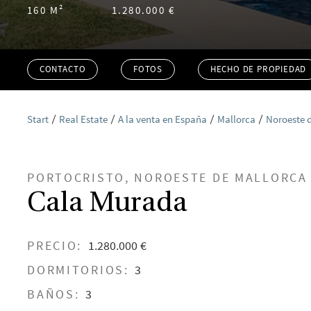
160 M²
1.280.000 €
CONTACTO
FOTOS
HECHO DE PROPIEDAD
Start
Real Estate
A la venta en España
Mallorca
Noroeste 
PORTOCRISTO, NOROESTE DE MALLORCA
Cala Murada
PRECIO:
1.280.000 €
DORMITORIOS:
3
BAÑOS:
3