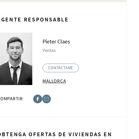
AGENTE RESPONSABLE
Pieter Claes
Ventas
CONTÁCTAME
MALLORCA
COMPARTIR
book
t
OBTENGA OFERTAS DE VIVIENDAS EN