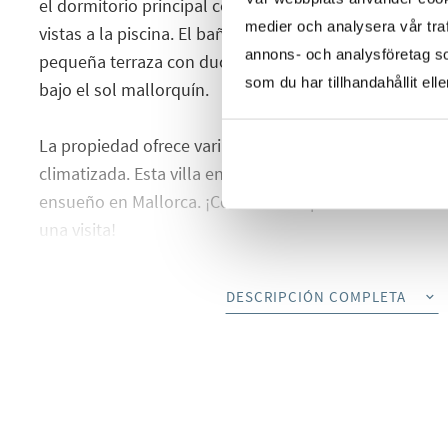
el dormitorio principal con un amplio armario y una t
medier och analysera vår traf
vistas a la piscina. El baño contiguo, con dos lavabos 
annons- och analysföretag s
pequeña terraza con ducha de efecto lluvia exterior, id
som du har tillhandahållit ell
bajo el sol mallorquín.
La propiedad ofrece varias terrazas , un jardín bien cu
climatizada. Esta villa en Cala Murada combina lo mej
ensueño en Mallorca. ¡Contáctenos para más informa
una visita!
DESCRIPCIÓN COMPLETA