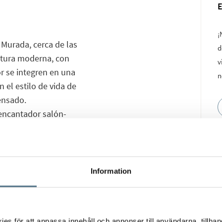
¡
 Murada, cerca de las
d
ectura moderna, con
v
or se integren en una
n
n el estilo de vida de
ensado.
 encantador salón-
odomésticos de alta
casa. Los tonos
iente elegante y
rios con armarios
Information
espacioso cuarto de
conduce a la pequeña
 Tras esta se encuentra
s för att anpassa innehåll och annonser till användarna, tillhand