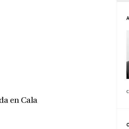
da en Cala
Face
E-pos