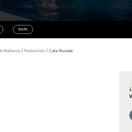
MAPA
de Mallorca
Portocristo
Cala Murada