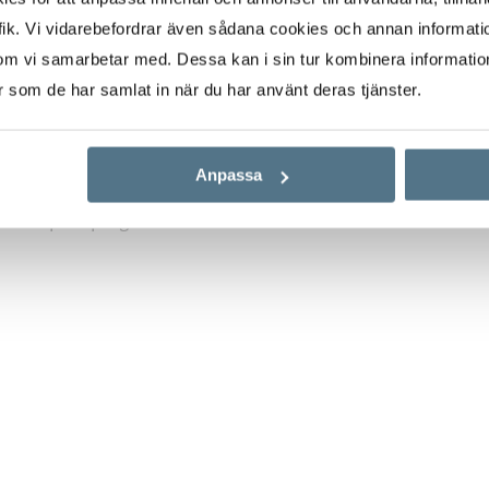
erraza privada con
ik. Vi vidarebefordrar även sådana cookies och annan informatio
y bañera, da a otra
om vi samarbetar med. Dessa kan i sin tur kombinera informati
eal para refrescarse
er som de har samlat in när du har använt deras tjänster.
idado y una piscina
Anpassa
or de una casa de
ción o para programar