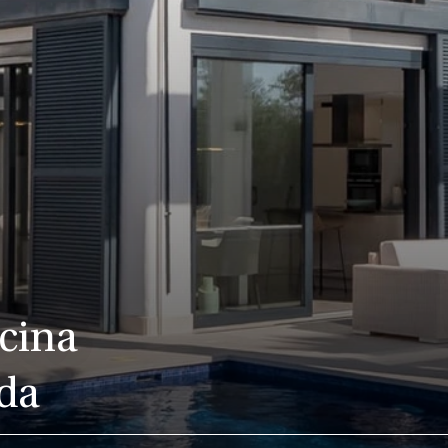
scina
da