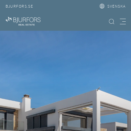
BJURFORS.SE
SVENSKA
Hitta bostad
Meny