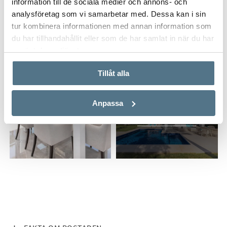
information till de sociala medier och annons- och
ett stilfullt och rymligt duschrum samt en separat gästtoalett.
analysföretag som vi samarbetar med. Dessa kan i sin
En elegant trappa leder upp till den lilla gallerian – ett luftigt
tur kombinera informationen med annan information som
utrymme för arbete, läsning eller kreativitet. Bakom detta
du har tillhandahållit eller som de har samlat in när du har
ligger master bedroom med en rymlig garderob och en privat
använt deras tjänster.
terrass med utsikt över poolen . Det angränsande
badrummet med dubbla handfat och badkar öppnar ut mot
Tillåt alla
ytterligare en liten terrass med en utomhusdusch i
regnfallsstil – perfekt för uppfriskande stunder under
Anpassa
Mallorcas sol.
ALLA BILDER (23)
Bostaden erbjuder flera härliga terrasser, en välskött
trädgård och en uppvärmningsbar pool. Denna villa i Cala
Murada förenar det bästa som ett drömhem på Mallorca kan
erbjuda - kontakta oss för mer information eller visning!