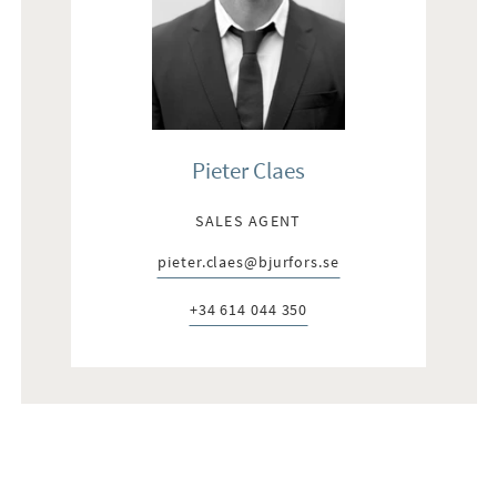
Pieter Claes
SALES AGENT
pieter.claes@bjurfors.se
E-post:
+34 614 044 350
Telefon: