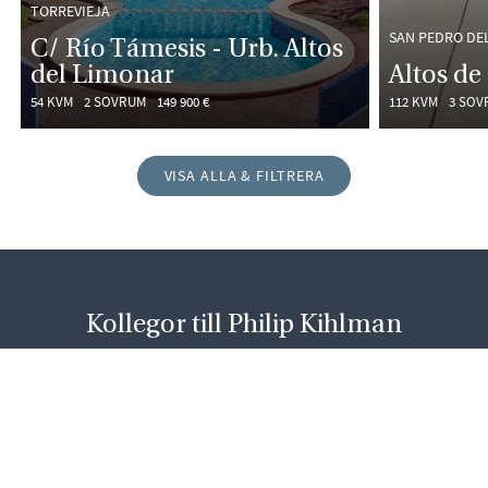
TORREVIEJA
SAN PEDRO DEL
C/ Río Támesis - Urb. Altos
del Limonar
Altos de
54 KVM
2 SOVRUM
149 900 €
112 KVM
3 SOV
VISA ALLA & FILTRERA
Kollegor till Philip Kihlman