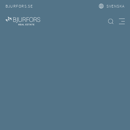
BJURFORS.SE
SVENSKA
Hitta bostad
Meny