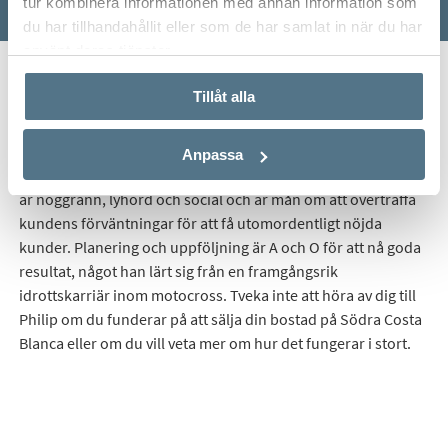
tur kombinera informationen med annan information som
du har tillhandahållit eller som de har samlat in när du har
använt deras tjänster.
Start
Real Estate
Hitta mäklare
Philip Kihlman
Tillåt alla
Philip fastnade för Spanien redan som liten och efter
Anpassa
avslutade studier flyttade han till Torrevieja hösten 2011. Han
är noggrann, lyhörd och social och är mån om att överträffa
kundens förväntningar för att få utomordentligt nöjda
kunder. Planering och uppföljning är A och O för att nå goda
resultat, något han lärt sig från en framgångsrik
idrottskarriär inom motocross. Tveka inte att höra av dig till
Philip om du funderar på att sälja din bostad på Södra Costa
Blanca eller om du vill veta mer om hur det fungerar i stort.