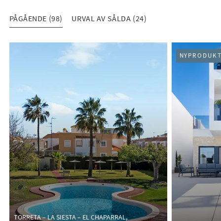
PÅGÅENDE (98)
URVAL AV SÅLDA (24)
PÅGÅENDE (98)
NYPRODUKT
TORRETA – LA SIESTA – EL CHAPARRAL,