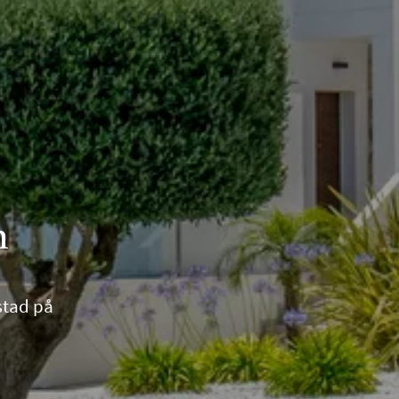
n
ostad på