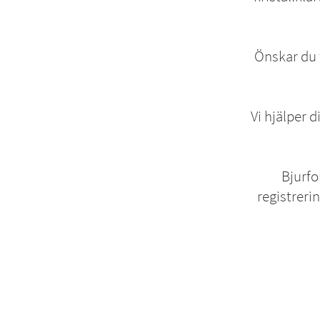
Önskar du t
Vi hjälper d
Bjurfo
registreri