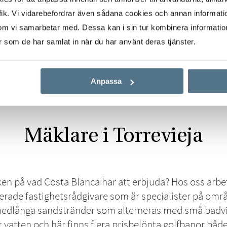
ik. Vi vidarebefordrar även sådana cookies och annan informatio
om vi samarbetar med. Dessa kan i sin tur kombinera informati
er som de har samlat in när du har använt deras tjänster.
Anpassa
Start
Real Estate
Torrevieja
Mäklare i Torrevieja
ken på vad Costa Blanca har att erbjuda? Hos oss arbe
rade fastighetsrådgivare som är specialister på områ
medlånga sandstränder som alterneras med små badv
rt vatten och här finns flera prisbelönta golfbanor bå