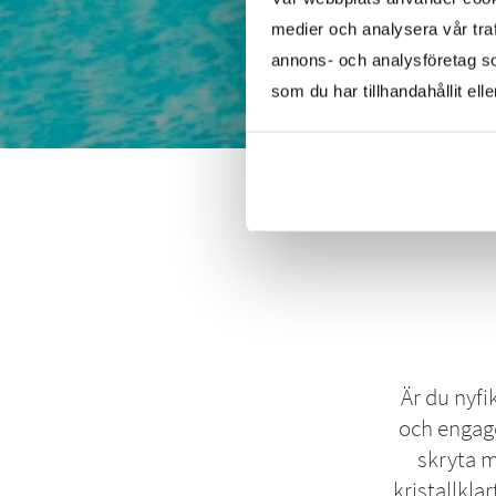
medier och analysera vår traf
annons- och analysföretag s
som du har tillhandahållit ell
Är du nyfi
och engage
skryta 
kristallkla