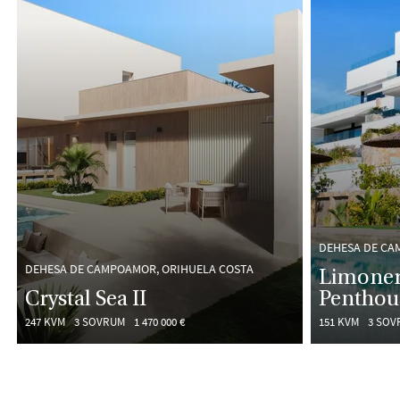
DEHESA DE CA
DEHESA DE CAMPOAMOR, ORIHUELA COSTA
Limonero
Crystal Sea II
Penthou
247 KVM
3 SOVRUM
1 470 000 €
151 KVM
3 SOV