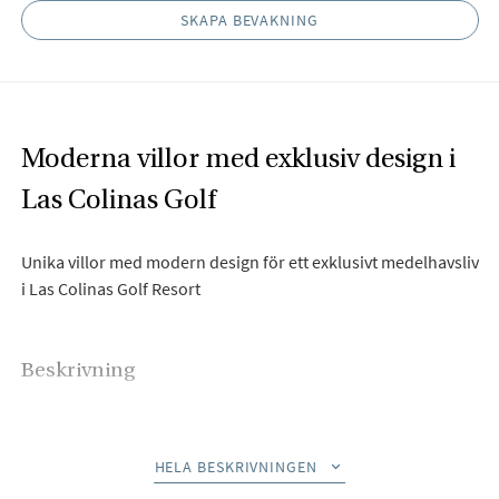
SKAPA BEVAKNING
Moderna villor med exklusiv design i
Las Colinas Golf
Unika villor med modern design för ett exklusivt medelhavsliv
i Las Colinas Golf Resort
Beskrivning
Las Colinas Golf & Country Club ligger på den spanska
Medelhavskusten, söder om Alicante. En unik naturmiljö,
HELA BESKRIVNINGEN
omsorgsfullt bevarad, med exklusiva bostäder integrerade i