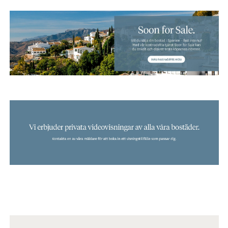
trädgårdsterrasser och stora fönster som blandar husets inre
med dess naturliga miljö.
Välkommen att kontakta Bjurfors Costa Blanca för mer
information eller för att boka din visning!