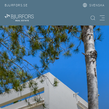
BJURFORS.SE
SVENSKA
Hitta bostad
Meny