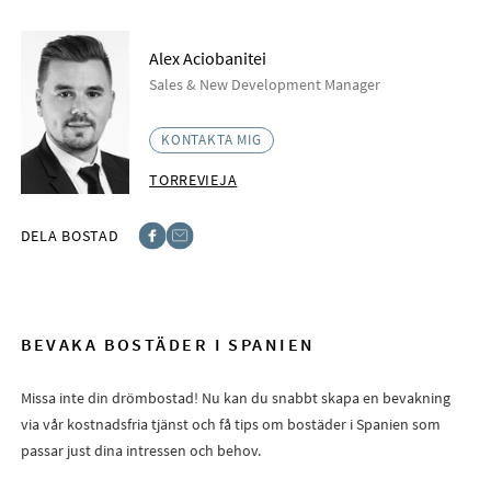
Alex Aciobanitei
Sales & New Development Manager
KONTAKTA MIG
TORREVIEJA
DELA BOSTAD
Facebook
E-post
BEVAKA BOSTÄDER I SPANIEN
Missa inte din drömbostad! Nu kan du snabbt skapa en bevakning
via vår kostnadsfria tjänst och få tips om bostäder i Spanien som
passar just dina intressen och behov.