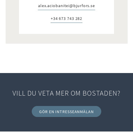
alex.aciobanitei@bjurfors.se
E-post:
+34 673 743 282
Telefon:
VILL DU VETA MER OM BOSTADEN?
GÖR EN INTRESSEANMÄLAN