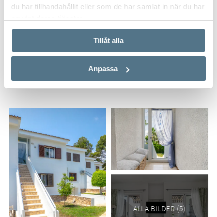
du har tillhandahållit eller som de har samlat in när du har
använt deras tjänster.
Tillåt alla
Film
Anpassa
ALLA BILDER (5)