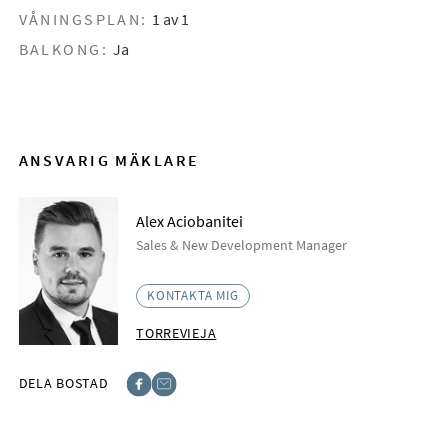
VÅNINGSPLAN:
1 av 1
BALKONG:
Ja
ANSVARIG MÄKLARE
Alex Aciobanitei
Sales & New Development Manager
KONTAKTA MIG
TORREVIEJA
DELA BOSTAD
Facebook
E-post