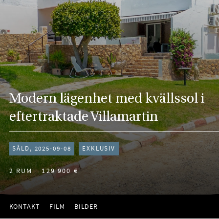
Modern lägenhet med kvällssol i
eftertraktade Villamartin
SÅLD, 2025-09-08
EXKLUSIV
2 RUM
129 900 €
KONTAKT
FILM
BILDER