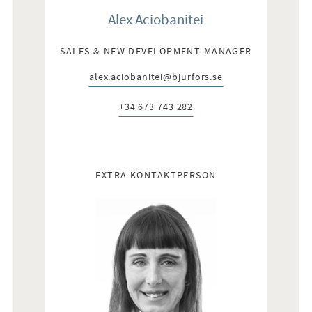
Alex Aciobanitei
SALES & NEW DEVELOPMENT MANAGER
alex.aciobanitei@bjurfors.se
E-post:
+34 673 743 282
Telefon:
EXTRA KONTAKTPERSON