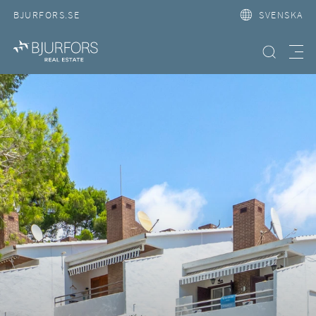
BJURFORS.SE
SVENSKA
Hitta bostad
Meny