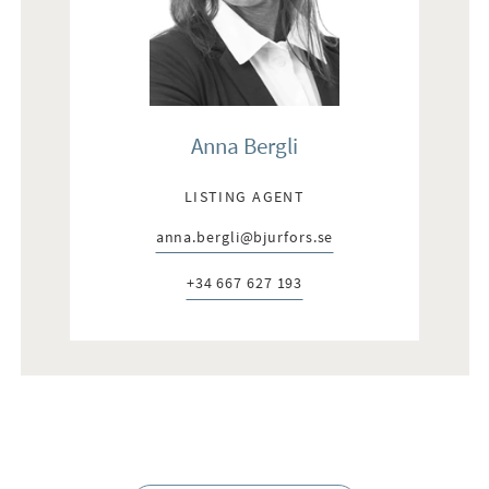
Anna Bergli
LISTING AGENT
anna.bergli@bjurfors.se
E-post:
+34 667 627 193
Telefon: