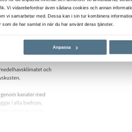
ill terrassen och
ik. Vi vidarebefordrar även sådana cookies och annan informatio
om vi samarbetar med. Dessa kan i sin tur kombinera informati
er som de har samlat in när du har använt deras tjänster.
um med inbyggda
uite med
ill en härlig balkong
Anpassa
av medelhavsklimatet och
vskusten.
/C genom kanaler med
ggar i alla badrum,
plats på tomten och