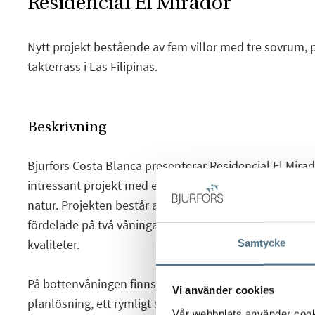
Residencial El Mirador
Nytt projekt bestående av fem villor med tre sovrum, 
takterrass i Las Filipinas.
Beskrivning
Bjurfors Costa Blanca presenterar Residencial El Mirad
intressant projekt med ett fint läge i Las Filipinas, om
natur. Projekten består av 5 moderna fristående villor
fördelade på två våningar och byggda med hög stand
kvaliteter.
Samtycke
På bottenvåningen finns ett ljust vardagsrum med mat
Vi använder cookies
planlösning, ett rymligt sovrum med inbyggd gardero
Vår webbplats använder cookie