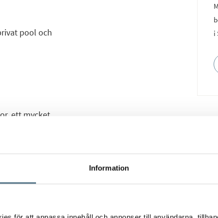
M
b
privat pool och
i
or, ett mycket
givet av golfbanor och
, var och en av dem
ard och mycket goda
Information
sal och kök i öppen
b och ett badrum. Från
s för att anpassa innehåll och annonser till användarna, tillhand