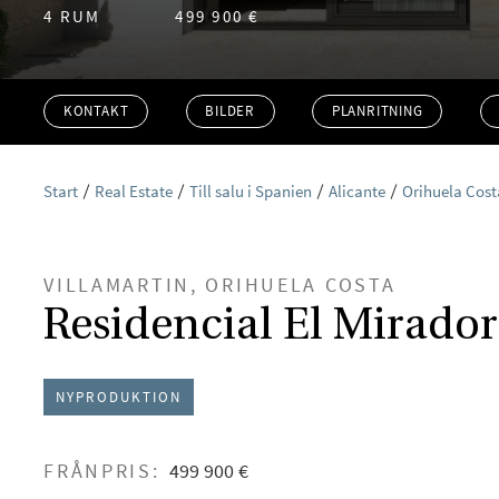
4 RUM
499 900 €
KONTAKT
BILDER
PLANRITNING
Start
Real Estate
Till salu i Spanien
Alicante
Orihuela Cost
VILLAMARTIN, ORIHUELA COSTA
Residencial El Mirador
NYPRODUKTION
FRÅNPRIS:
499 900 €