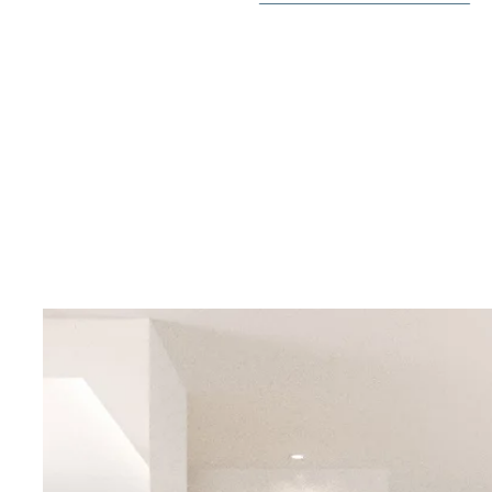
I omgivningarna hittar du flera trevliga restauranger, k
stormarknader. Inom en kort bilresa kan du nå de vack
Orihuela Costa, köpcentra och flera golfbanor.
Kontakta Bjurfors Costa Blanca för mer information!