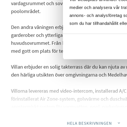
vardagsrummet och sovrummet har du direkt tillgång t
medier och analysera vår traf
poolområdet.
annons- och analysföretag s
som du har tillhandahållit ell
Den andra våningen erbjuder ytterligare två dubbelr
garderober och ytterligare två badrum, varav ett en-s
huvudsovrummet. Från båda sovrummen kan du gå ut t
med gott om plats för terrassmöbler eller solstolar.
Villan erbjuder en solig takterrass där du kan njuta 
den härliga utsikten över omgivningarna och Medelha
Villorna levereras med video-intercom, installerad A
förinstallerat Air Zone-system, golvvärme och duschvä
aerotermiskt system för varmvatten, pool, parkerings
trädgård med konstgjort gräs.
HELA BESKRIVNINGEN