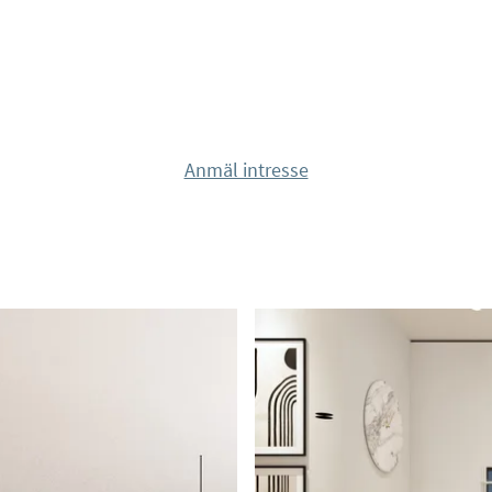
aféer, butiker och
ra stränderna i
Anmäl intresse