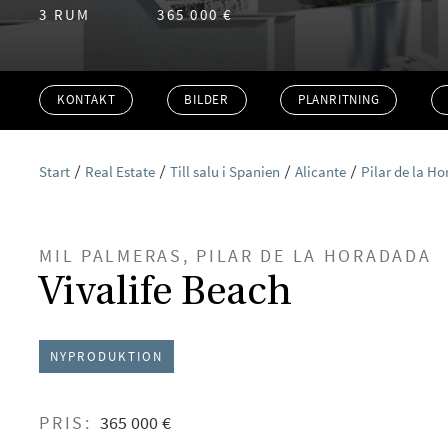
3 RUM
365 000 €
KONTAKT
BILDER
PLANRITNING
Start
Real Estate
Till salu i Spanien
Alicante
Pilar de la H
MIL PALMERAS, PILAR DE LA HORADADA
Vivalife Beach
NYPRODUKTION
PRIS:
365 000 €