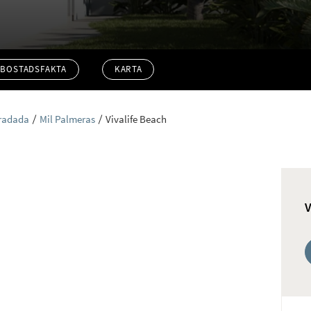
BOSTADSFAKTA
KARTA
oradada
Mil Palmeras
Vivalife Beach