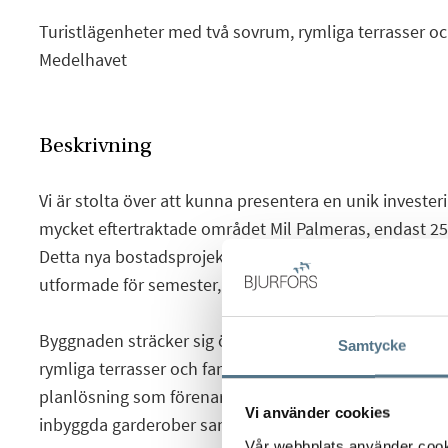
Turistlägenheter med två sovrum, rymliga terrasser oc
Medelhavet
Beskrivning
Vi är stolta över att kunna presentera en unik invester
mycket eftertraktade området Mil Palmeras, endast 25
Detta nya bostadsprojekt består av 24 moderna turistl
utformade för semester, uthyrning eller året-runt-boe
Byggnaden sträcker sig över fem våningar och erbjud
Samtycke
rymliga terrasser och fantastisk havsutsikt. Varje bost
planlösning som förenar kök och vardagsrum, två st
Vi använder cookies
inbyggda garderober samt ett fullt utrustat badrum.
Vår webbplats använder cookie