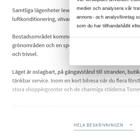
medier och analysera vår traf
Samtliga lägenheter levereras fullt möblerade och ut
annons- och analysföretag s
luftkonditionering, vitvaror, belysning samt egen park
som du har tillhandahållit ell
Bostadsområdet kommer dessutom att erbjuda vacke
grönområden och en spektakulär gemensam pool – per
och trivsel.
Läget är oslagbart, på gångavstånd till stranden, butik
tänkbar service. Inom en kort bilresa når du flera förs
stora shoppingcenter och de charmiga städerna Torrev
Detta projekt utgör en fantastisk investeringsmöjlighe
mest attraktiva kustdestinationer – idealiskt både fö
uthyrningspotential.
HELA BESKRIVNINGEN