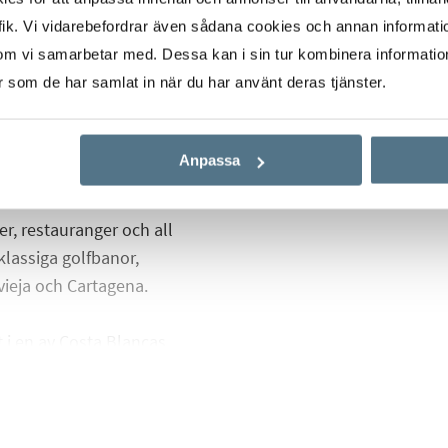
ik. Vi vidarebefordrar även sådana cookies och annan informatio
rustade med installerad
om vi samarbetar med. Dessa kan i sin tur kombinera informati
eringsplats och förråd.
er som de har samlat in när du har använt deras tjänster.
rt anlagda
fekt för avkoppling
Anpassa
er, restauranger och all
tklassiga golfbanor,
ieja och Cartagena.
t i en av Costa Blancas
r eget bruk och med hög