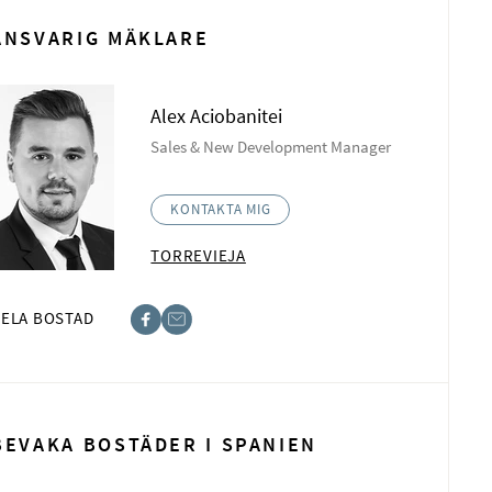
ANSVARIG MÄKLARE
Alex Aciobanitei
Sales & New Development Manager
KONTAKTA MIG
TORREVIEJA
ELA BOSTAD
book
t
BEVAKA BOSTÄDER I SPANIEN