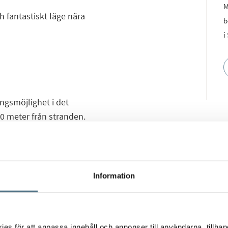
M
h fantastiskt läge nära
b
i
ingsmöjlighet i det
0 meter från stranden.
ägenheter, perfekt
nde.
er lägenheter med
Information
ad har en ljus öppen
ora sovrum med
s för att anpassa innehåll och annonser till användarna, tillhand