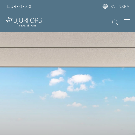
BJURFORS.SE
SVENSKA
Hitta bostad
Meny