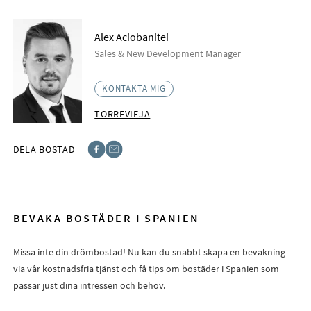
Alex Aciobanitei
Sales & New Development Manager
KONTAKTA MIG
TORREVIEJA
DELA BOSTAD
Facebook
E-post
BEVAKA BOSTÄDER I SPANIEN
Missa inte din drömbostad! Nu kan du snabbt skapa en bevakning
via vår kostnadsfria tjänst och få tips om bostäder i Spanien som
passar just dina intressen och behov.