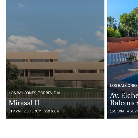
LOS BALCONES,
LOS BALCONES, TORREVIEJA
Av. Elch
Mirasal II
Balcone
81 KVM
2 SOVRUM
259 000 €
151 KVM
4 SOV