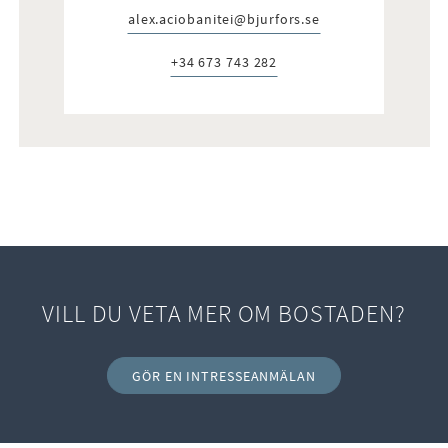
alex.aciobanitei@bjurfors.se
E-post:
+34 673 743 282
Telefon:
VILL DU VETA MER OM BOSTADEN?
GÖR EN INTRESSEANMÄLAN