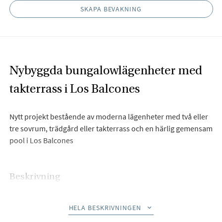
SKAPA BEVAKNING
Nybyggda bungalowlägenheter med
takterrass i Los Balcones
Nytt projekt bestående av moderna lägenheter med två eller
tre sovrum, trädgård eller takterrass och en härlig gemensam
pool i Los Balcones
Beskrivning
Bjurfors Costa Blanca har nöjet att presentera Residencial
HELA BESKRIVNINGEN
Onaru, ett nytt projekt, precis släppt, där du kan välja mellan