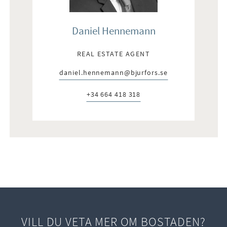
Daniel Hennemann
REAL ESTATE AGENT
daniel.hennemann@bjurfors.se
E-post:
+34 664 418 318
Telefon:
VILL DU VETA MER OM BOSTADEN?