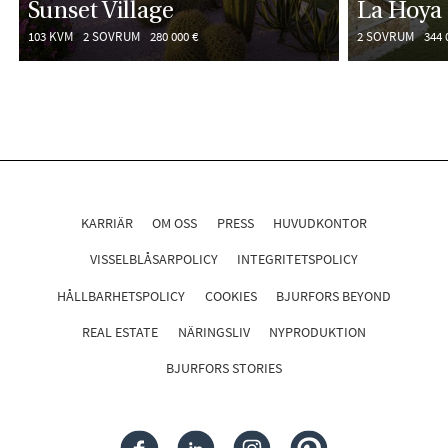
Sunset Village
La Hoya
103 KVM
2 SOVRUM
280 000 €
2 SOVRUM
344 
KARRIÄR
OM OSS
PRESS
HUVUDKONTOR
VISSELBLÅSARPOLICY
INTEGRITETSPOLICY
HÅLLBARHETSPOLICY
COOKIES
BJURFORS BEYOND
REAL ESTATE
NÄRINGSLIV
NYPRODUKTION
BJURFORS STORIES