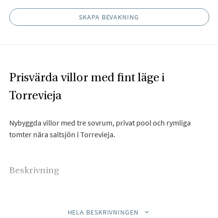
SKAPA BEVAKNING
Prisvärda villor med fint läge i
Torrevieja
Nybyggda villor med tre sovrum, privat pool och rymliga
tomter nära saltsjön i Torrevieja.
Beskrivning
Bjurfors Costa Blanca har nöjet att presentera Laguna Rosa
Villas, ett nytt projekt med totalt 7 fristående villor, alla
HELA BESKRIVNINGEN
fördelade på två våningar och byggda med hög standard och