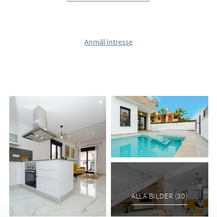
mycket goda kvaliteter.
Bottenvåningen har en öppen planlösning mellan kök och
Anmäl intresse
vardagsrum, ett rymligt sovrum med inbyggd garderob och
ett badrum.
Den övre våningen består av två andra rymliga sovrum med
inbyggda garderober och egna badrum. Det större
sovrummet har direkt tillgång till en trevlig, solig terrass.
På översta våningen hittar du den soliga takterrassen där du
har gott om plats för terrassmöbler, solstolar och
relaxavdelning. Takterrassen nås via trappan från terrassen
på första våningen.
Villorna levereras med förinstallerad A/C genom kanaler,
ALLA BILDER (30)
vitvarupaket, belysningspaket, duschsväggar och
motoriserade persienner. Takterrassen är valfri.