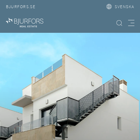
BJURFORS.SE
SVENSKA
Hitta bostad
Meny