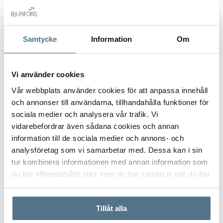
I närheten av projektet kan du hitta ett brett utbud av trevliga
restauranger, det stora köpcentret Habaneras och alla
Samtycke
Information
Om
bekvämligheter du kan behöva. Inom en kort bilresa kan du
nå flera golfbanor, samt de vackra stränderna i Torrevieja,
Orihuela Costa eller Guardamar del Segura.
Vi använder cookies
VISA INNEHÅLL
PLANRITNING
Välkommen att kontakta oss för mer information eller för att
Vår webbplats använder cookies för att anpassa innehåll
boka din visning!
och annonser till användarna, tillhandahålla funktioner för
sociala medier och analysera vår trafik. Vi
VISA INNEHÅLL
FAKTA OM BOSTADEN
vidarebefordrar även sådana cookies och annan
information till de sociala medier och annons- och
analysföretag som vi samarbetar med. Dessa kan i sin
VISA INNEHÅLL
OM TORREVIEJA
tur kombinera informationen med annan information som
du har tillhandahållit eller som de har samlat in när du har
använt deras tjänster.
VISA INNEHÅLL
KARTA
Tillåt alla