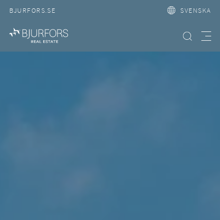
BJURFORS.SE
SVENSKA
Hitta bostad
Meny