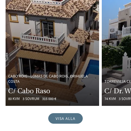
CABO ROIG - LOMAS DE CABO ROIG, ORIHUELA
COSTA
TORREVIEJA C
C/ Cabo Raso
C/ Dr. 
80 KVM
3 SOVRUM
315 000 €
74 KVM
3 SOV
VISA ALLA