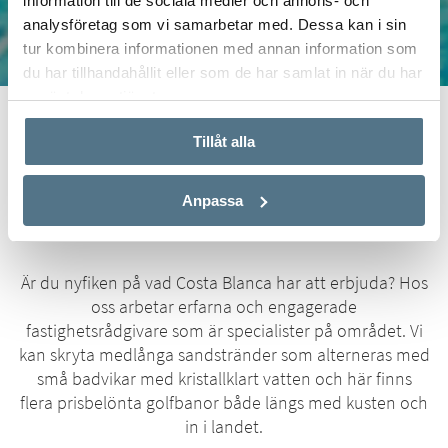
information till de sociala medier och annons- och
analysföretag som vi samarbetar med. Dessa kan i sin
tur kombinera informationen med annan information som
du har tillhandahållit eller som de har samlat in när du har
använt deras tjänster.
Start
Real Estate
Torrevieja
Tillåt alla
Mäklare i Torrevieja
Anpassa
Är du nyfiken på vad Costa Blanca har att erbjuda? Hos
oss arbetar erfarna och engagerade
fastighetsrådgivare som är specialister på området. Vi
kan skryta medlånga sandstränder som alterneras med
små badvikar med kristallklart vatten och här finns
flera prisbelönta golfbanor både längs med kusten och
in i landet.