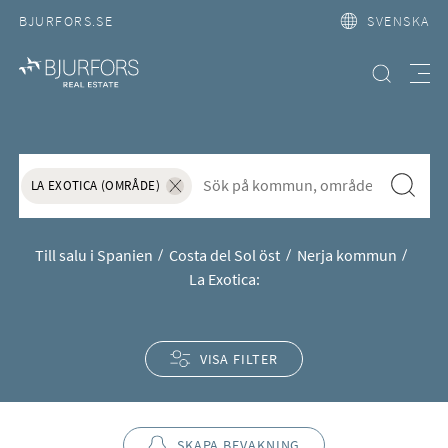
BJURFORS.SE
SVENSKA
Hitta bostad
Meny
Köpa hus eller lägenhet till salu
S&ouml;k f&ouml;r att l&auml;gga till nytt s&ouml;kord
Sök
LA EXOTICA (OMRÅDE)
Ta bort sökordet "La Exotica (Område)"
Till salu i Spanien
Costa del Sol öst
Nerja kommun
La Exotica:
VISA FILTER
SKAPA BEVAKNING