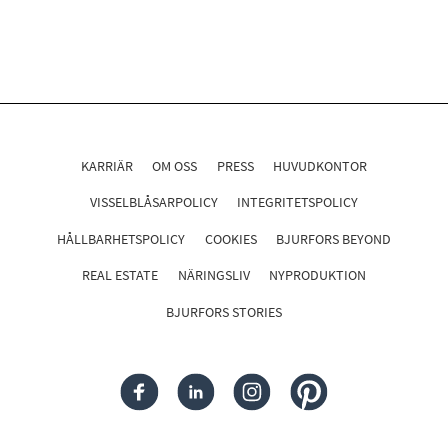
KARRIÄR
OM OSS
PRESS
HUVUDKONTOR
VISSELBLÅSARPOLICY
INTEGRITETSPOLICY
HÅLLBARHETSPOLICY
COOKIES
BJURFORS BEYOND
REAL ESTATE
NÄRINGSLIV
NYPRODUKTION
BJURFORS STORIES
FACEBOOK
LINKEDIN
INSTAGRAM
PINTEREST
Följ oss i sociala medier