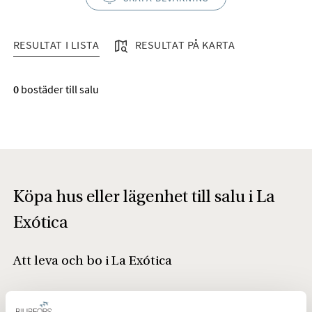
RESULTAT I LISTA
RESULTAT PÅ KARTA
RESULTAT I LISTA
0
bostäder till salu
Köpa hus eller lägenhet till salu i La
Exótica
Att leva och bo i La Exótica
La Exótica ligger i Nerja, strax norrut om stadskärnan. Det är
ett lugnt område med blandad bebyggelse av äldre hus i