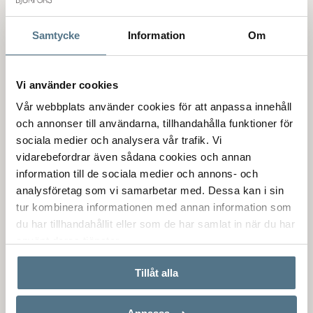
andalusisk stil och modern nyproduktion. Det är ett växande
bostadsområde bestående av villor och radhus. Här finns
Samtycke
Information
Om
fantastisk natur och vacker utsikt över hav och berg.
Det går att promenera till Nerja centrum. Det finns även
Vi använder cookies
bussförbindelse. Med cykel eller bil tar det bara några
Vår webbplats använder cookies för att anpassa innehåll
minuter.
och annonser till användarna, tillhandahålla funktioner för
sociala medier och analysera vår trafik. Vi
vidarebefordrar även sådana cookies och annan
Köpa bostad i
La Exótica
information till de sociala medier och annons- och
analysföretag som vi samarbetar med. Dessa kan i sin
Fastighetsmarknaden i Nerja erbjuder dig som köpare en
tur kombinera informationen med annan information som
trygg och stabil investering. I La Exótica finns radhus och
du har tillhandahållit eller som de har samlat in när du har
villor till salu. Att köpa bostad i La Exótica räknas generellt
använt deras tjänster.
som en bra investering. En bostad här kan ge riktigt
avkastning på uthyrning.
Bjurfors
mäklare i Nerja
är lokala
Tillåt alla
experter på bostadsmarknaden och vi kan hjälpa dig att köpa
eller sälja bostad i La Exótica.
Välkommen att
kontakta oss