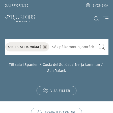
BJURFORS.SE
SVENSKA
Hitta bostad
Meny
Köpa hus eller lägenhet i San Ra
S&ouml;k f&ouml;r att l&auml;gga till nytt s&ouml;kord
Sök
SAN RAFAEL (OMRÅDE)
Ta bort sökordet "San Rafael (Område)"
Till salu i Spanien
Costa del Sol öst
Nerja kommun
San Rafael:
VISA FILTER
SKAPA BEVAKNING