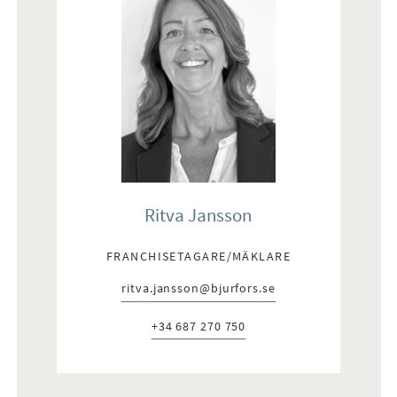
Ritva Jansson
FRANCHISETAGARE/MÄKLARE
ritva.jansson@bjurfors.se
E-post:
+34 687 270 750
Telefon: