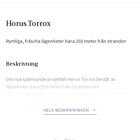
Horus Torrox
Rymliga, fräscha lägenheter bara 250 meter från stranden
Beskrivning
Det nya spännande projektet Horus Torrox består av
lägenheter bara 250 meter från stranden och
strandpromenaden. Bakom projektet står en av områdets
mest rutinerade byggare.
HELA BESKRIVNINGEN
Bostäderna har 1, 2 eller 3 sovrum. Här bor du med öppen
planlösning, modern interiör och stora terrasser med vacker
utsikt. Köken levereras fullt möblerade och utrustade med
vitvaror av hög standard.