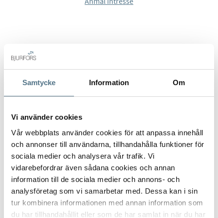
Anmäl intresse
Lägenheterna har inbyggd luftkonditionering för värme och
kyla, samt ett aerotermiskt system för varmvattenproduktion.
Husen har individuell mekanisk ventilation och termisk och
akustisk isolering i enlighet med högsta standard.
Komplexet erbjuder en gemensam pool och vackra
Samtycke
Information
Om
grönområden. Alla våningar har hiss till källaren, där garage
och förråd finns (inkluderade i priset). Parkeringsplatserna
är förberedda för laddning av elbilar.
Vi använder cookies
Vår webbplats använder cookies för att anpassa innehåll
Torrox Costa fortsätter att utvecklas och växa i popularitet
och annonser till användarna, tillhandahålla funktioner för
med sin härliga strandpromenad samt utbud av
ALLA BILDER (15)
sociala medier och analysera vår trafik. Vi
restauranger, affärer osv. Projektet beräknas stå klart i början
vidarebefordrar även sådana cookies och annan
av 2029.
information till de sociala medier och annons- och
analysföretag som vi samarbetar med. Dessa kan i sin
Bilderna i annonsen är generella för projektet och avser
tur kombinera informationen med annan information som
ingen specifik bostad.
du har tillhandahållit eller som de har samlat in när du har