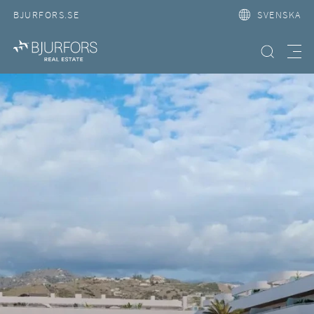
BJURFORS.SE
SVENSKA
Hitta bostad
Meny