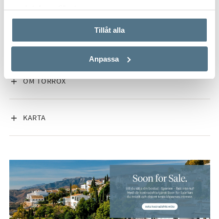
använt deras tjänster.
Vid köp av nyproduktion tillkommer ca 13%, vilket inkluderar
moms, stämpelskatt, notarie samt juridiskt ombud.
Tillåt alla
VISA INNEHÅLL
FAKTA OM BOSTADEN
Vi berättar gärna mer om projektet, och hos oss kan du även
Anpassa
gå på digital visning.
VISA INNEHÅLL
OM TORROX
Visste du att Bjurfors har tillgång till hela utbudet av bostäder
till salu på Costa del Sol? Kontakta oss så hjälper vi dig att
hitta din drömbostad, helt kostnadsfritt.
VISA INNEHÅLL
KARTA