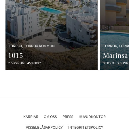
TORROX, TORROX KOMMUN
TORROX, TOR
1015
Marinsa 
2 SOVRUM
450 000 €
80 KVM
3 SOV
KARRIÄR
OM OSS
PRESS
HUVUDKONTOR
VISSELBLÅSARPOLICY
INTEGRITETSPOLICY