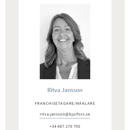
Ritva Jansson
FRANCHISETAGARE/MÄKLARE
ritva.jansson@bjurfors.se
E-post:
+34 687 270 750
Telefon: