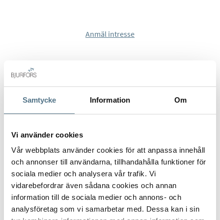
projekt som kombinerar hållbarhet, välbefinnande och
livskvalitet.
Anmäl intresse
Sea Views kommer att lägenheter med två sovrum, alla med
terrasser för att njuta av det spektakulära
Medelhavslandskapet. Med en modern design och
högkvalitativa material utmärker de sig för funktionell
planlösning, stora fönster och öppna ytor som maximerar
naturligt ljus. Fullt utrustade kök med vitvaror, samt
Samtycke
Information
Om
garageplats och förråd ingår.
Det finns möjlighet att välja ytbehandlingar och personifiera
Vi använder cookies
ditt hem.. Vi erbjuder även inredningstjänster.
Vår webbplats använder cookies för att anpassa innehåll
och annonser till användarna, tillhandahålla funktioner för
- Bottenplan från 197 000 €
sociala medier och analysera vår trafik. Vi
- Takvåningar med stora terrasser från 310 000 €
vidarebefordrar även sådana cookies och annan
ALLA BILDER (21)
- Bottenplan med stora privata trädgårdar från 293 000 €
information till de sociala medier och annons- och
analysföretag som vi samarbetar med. Dessa kan i sin
Gemensamma utrymmen inkluderar: