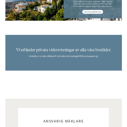
hitta din drömbostad, helt kostnadsfritt.
Mäklare
ANSVARIG MÄKLARE