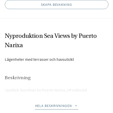
SKAPA BEVAKNING
Nyproduktion Sea Views by Puerto
Narixa
Lägenheter med terrasser och havsutsikt
Beskrivning
Upptäck Sea Views by Puerto Narixa, ett exklusivt
bostadskomplex i Torrox med storslagen havsutsikt.
Utformat för att erbjuda en unik livsupplevelse, är detta
HELA BESKRIVNINGEN
projekt är en del av Puerto Narixas masterplan, ett innovativt