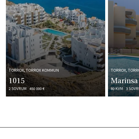
TORROX, TORROX KOMMUN
TORROX, TOR
1015
Marinsa 
2 SOVRUM
450 000 €
80 KVM
3 SOV