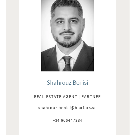
Shahrouz Benisi
REAL ESTATE AGENT | PARTNER
shahrouz.benisi@bjurfors.se
E-post:
+34 666447334
Telefon: