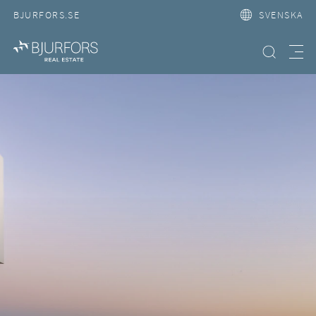
BJURFORS.SE
SVENSKA
Hitta bostad
Meny