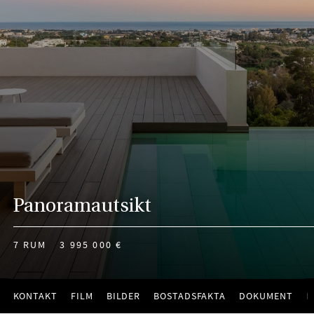
Panoramautsikt
7 RUM
3 995 000 €
KONTAKT
FILM
BILDER
BOSTADSFAKTA
DOKUMENT
K