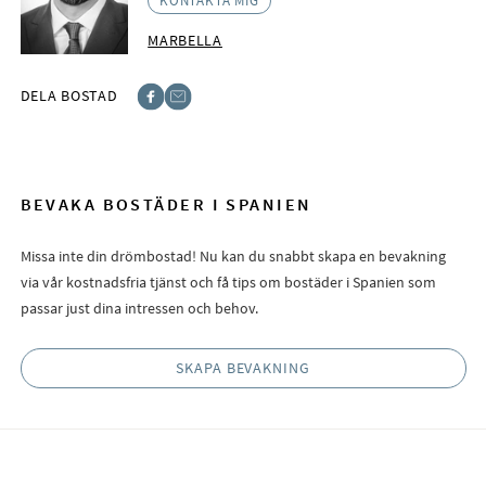
KONTAKTA MIG
MARBELLA
DELA BOSTAD
Facebook
E-post
BEVAKA BOSTÄDER I SPANIEN
Missa inte din drömbostad! Nu kan du snabbt skapa en bevakning
via vår kostnadsfria tjänst och få tips om bostäder i Spanien som
passar just dina intressen och behov.
SKAPA BEVAKNING