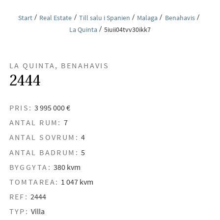
Start
Real Estate
Till salu i Spanien
Malaga
Benahavis
La Quinta
5iuii04tvv30ikk7
LA QUINTA, BENAHAVIS
2444
PRIS:
3 995 000 €
ANTAL RUM:
7
ANTAL SOVRUM:
4
ANTAL BADRUM:
5
BYGGYTA:
380 kvm
TOMTAREA:
1 047 kvm
REF:
2444
TYP:
Villa