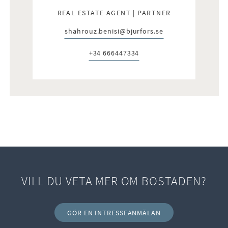
REAL ESTATE AGENT | PARTNER
shahrouz.benisi@bjurfors.se
E-post:
+34 666447334
Telefon:
VILL DU VETA MER OM BOSTADEN?
GÖR EN INTRESSEANMÄLAN