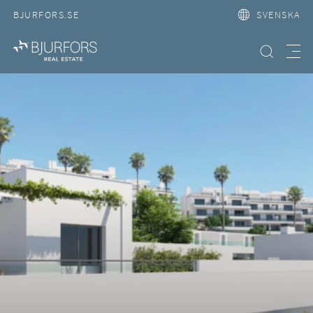
BJURFORS.SE
SVENSKA
Hitta bostad
Meny