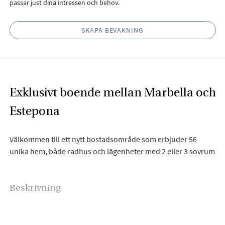
passar just dina intressen och behov.
SKAPA BEVAKNING
Exklusivt boende mellan Marbella och
Estepona
Välkommen till ett nytt bostadsområde som erbjuder 56
unika hem, både radhus och lägenheter med 2 eller 3 sovrum
Beskrivning
Beläget på den eftertraktade New Golden Mile i Estepona,
kombinerar detta projekt modern arkitektur med kvalitet och