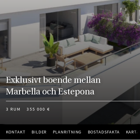
Exklusivt boende mellan
Marbella och Estepona
3 RUM
355 000 €
KONTAKT
BILDER
PLANRITNING
BOSTADSFAKTA
KARTA