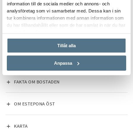
information till de sociala medier och annons- och
analysföretag som vi samarbetar med. Dessa kan i sin
Interiör
tur kombinera informationen med annan information som
du har tillhandahållit eller som de har samlat in när du har
Lägenheter med 2-3 sovrum.
använt deras tjänster.
Tillåt alla
VISA INNEHÅLL
PLANRITNING
Anpassa
VISA INNEHÅLL
FAKTA OM BOSTADEN
VISA INNEHÅLL
OM ESTEPONA ÖST
VISA INNEHÅLL
KARTA