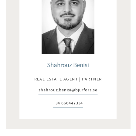
Shahrouz Benisi
REAL ESTATE AGENT | PARTNER
shahrouz.benisi@bjurfors.se
E-post:
+34 666447334
Telefon: