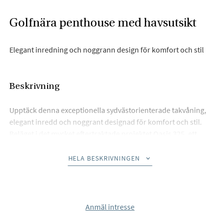
Golfnära penthouse med havsutsikt
Elegant inredning och noggrann design för komfort och stil
Beskrivning
Upptäck denna exceptionella sydvästorienterade takvåning,
elegant inredd och noggrant designad för komfort och stil.
Beläget i det mycket eftertraktade projektet Oasis 325, ett
nybyggt residens som erbjuder en oöverträffad livsstil med
24/7 säkerhet, ett spa, gym, socialt klubbhus samt inomhus-
HELA BESKRIVNINGEN
och utomhuspooler.
Bostaden är perfekt belägen på New Golden Mile (Estepona
East), i ett snabbt växande område, bara 2 km från Atlas
Anmäl intresse
American School, 4 km från stränderna, och 10 minuter i bil