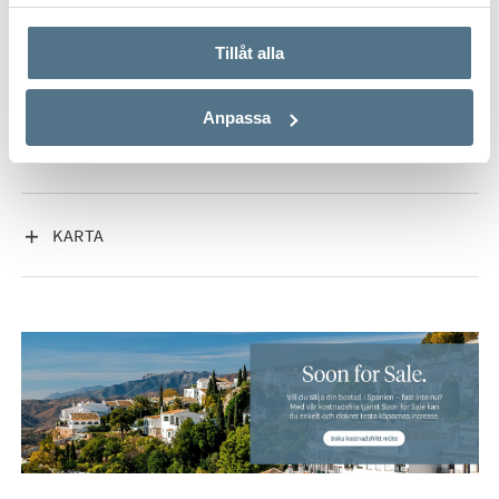
använt deras tjänster.
Tillåt alla
VISA INNEHÅLL
FAKTA OM BOSTADEN
Anpassa
VISA INNEHÅLL
OM ESTEPONA ÖST
VISA INNEHÅLL
KARTA