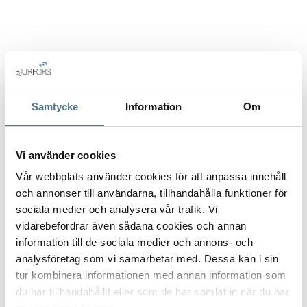
från Estepona centrum.
Det ingår också en stor privat parkeringsplats och ett rymligt
förråd i garaget.
Den här fastigheten har nästan aldrig använts: den är som ny.
Samtycke
Information
Om
Den säljs fullt möblerad och utrustad (färdig att flytta in!).
Utan tvekan en av de bästa enheterna i komplexet på grund
Vi använder cookies
av dess utmärkta läge, denna fastighet måste ses!
Vår webbplats använder cookies för att anpassa innehåll
och annonser till användarna, tillhandahålla funktioner för
Du vet väl att Bjurfors har tillgång till hela utbudet av
ALLA BILDER (41)
sociala medier och analysera vår trafik. Vi
bostäder till salu på solkusten, så tveka inte att kontakta oss
vidarebefordrar även sådana cookies och annan
så hjälper vi dig att hitta din drömbostad.
information till de sociala medier och annons- och
analysföretag som vi samarbetar med. Dessa kan i sin
tur kombinera informationen med annan information som
du har tillhandahållit eller som de har samlat in när du har