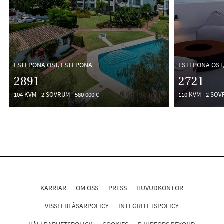
ESTEPONA ÖST, ESTEPONA
ESTEPONA ÖST
2891
2721
104 KVM
2 SOVRUM
580 000 €
110 KVM
2 SOV
KARRIÄR
OM OSS
PRESS
HUVUDKONTOR
VISSELBLÅSARPOLICY
INTEGRITETSPOLICY