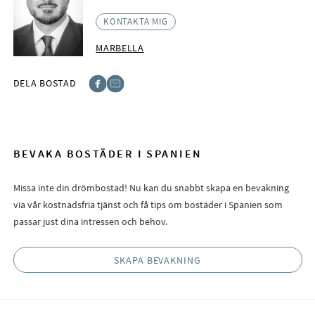
KONTAKTA MIG
MARBELLA
DELA BOSTAD
Facebook
E-post
BEVAKA BOSTÄDER I SPANIEN
Missa inte din drömbostad! Nu kan du snabbt skapa en bevakning
via vår kostnadsfria tjänst och få tips om bostäder i Spanien som
passar just dina intressen och behov.
SKAPA BEVAKNING