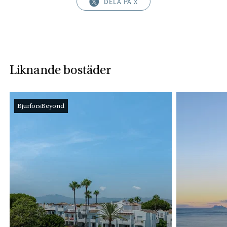
DELA PÅ X
Liknande bostäder
BjurforsBeyond