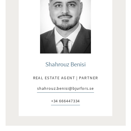
Shahrouz Benisi
REAL ESTATE AGENT | PARTNER
shahrouz.benisi@bjurfors.se
E-post:
+34 666447334
Telefon: