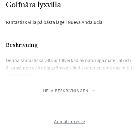
Golfnära lyxvilla
Fantastisk villa på bästa läge i Nueva Andalucía
Beskrivning
Denna fantastiska villa är tillverkad av naturliga material och
är omsluten av frodig grönska vilket skapar en unik oas mitt i
Nueva Andalucía.
Bottenvåningen innehåller ett vardagsrum, kök i öppen
HELA BESKRIVNINGEN
planlösning, matsal, TV-rum/kontor och ett sovrum med eget
badrum. Denna våning sträcker sig utan ansträngning till
terrasserna, med ett utomhuskök, vardagsrum, matplats och
poolområde. Den första våningen har ett master bedroom
Anmäl intresse
med en klädkammare och ytterligare två sovrum med eget
badrum. Takterrassen erbjuder sittplatser, en eldstad, en