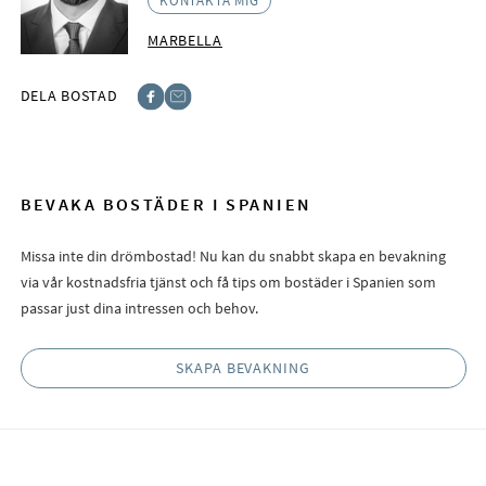
KONTAKTA MIG
MARBELLA
DELA BOSTAD
Facebook
E-post
BEVAKA BOSTÄDER I SPANIEN
Missa inte din drömbostad! Nu kan du snabbt skapa en bevakning
via vår kostnadsfria tjänst och få tips om bostäder i Spanien som
passar just dina intressen och behov.
SKAPA BEVAKNING