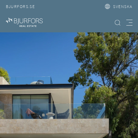
BJURFORS.SE
SVENSKA
Hitta bostad
Meny