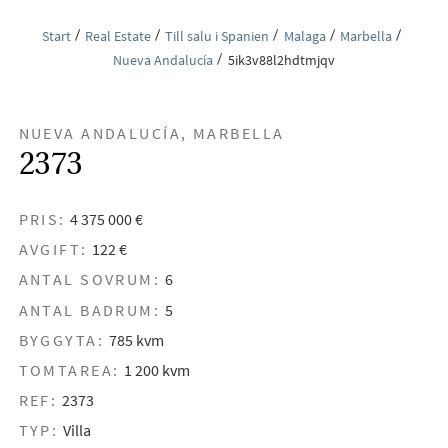
Start
Real Estate
Till salu i Spanien
Malaga
Marbella
Nueva Andalucía
5ik3v88l2hdtmjqv
NUEVA ANDALUCÍA, MARBELLA
2373
PRIS:
4 375 000 €
AVGIFT:
122 €
ANTAL SOVRUM:
6
ANTAL BADRUM:
5
BYGGYTA:
785 kvm
TOMTAREA:
1 200 kvm
REF:
2373
TYP:
Villa