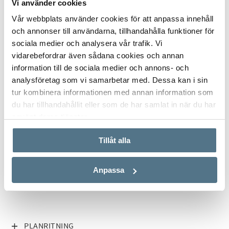
Vi använder cookies
Höj din badupplevelse med kranar från Villeroy & Boch och
Vår webbplats använder cookies för att anpassa innehåll
Grohe, och koppla av i infinitypooler med saltklorering. Villan
och annonser till användarna, tillhandahålla funktioner för
har också sömlös teknikintegration, med förinstallationer för
sociala medier och analysera vår trafik. Vi
gardinmotorisering och olika TV-placeringsalternativ i
vidarebefordrar även sådana cookies och annan
avsedda underhållningsutrymmen.
information till de sociala medier och annons- och
analysföretag som vi samarbetar med. Dessa kan i sin
Här erbjuds flexibilitet när det gäller översta våningen för att
tur kombinera informationen med annan information som
passa individuella preferenser. Villan är fullt möblerad, alla
du har tillhandahållit eller som de har samlat in när du har
möbler ingår i priset.
ALLA BILDER (39)
använt deras tjänster.
Du vet väl att Bjurfors har tillgång till hela utbudet av
Tillåt alla
bostäder till salu på solkusten, så tveka inte att kontakta oss
så hjälper vi dig att hitta din drömbostad.
Anpassa
VISA INNEHÅLL
PLANRITNING