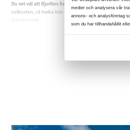
Du vet väl att Bjurfors har tillgång till hela utbudet av 
medier och analysera vår traf
solkusten, så tveka inte att kontakta oss så hjälper vi d
annons- och analysföretag s
drömbostad.
som du har tillhandahållit ell
HELA BESKRIVNINGEN