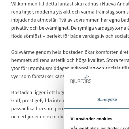
Välkommen till detta fantastiska radhus i Nueva Andal
rena linjer, moderna ytskikt och varma träinslag som 
inbjudande atmosfär. Två av sovrummen har egna badr
privatliv och bekvämlighet. De rymliga vardagsytorna ä
flöda sömlöst – perfekt för både vardagsliv och socia
Golvvärme genom hela bostaden ökar komforten året 
hemmets stilrena estetik och höga kvalitet. Stora ter
ytor för utomhusmiddagar, avkoppling och sociala til
vyer som förstärker känslan av ljus och rymd.
Bostaden ligger i ett lugnt och välskött område med n
Samtycke
Golf, prestigefyllda internationella skolor och alla lo
passar lika bra som permanentboende eller som en st
och erbjuder en exceptionell livsstil i hjärtat av Marbel
Vi använder cookies
Vår webbplats använder cookie