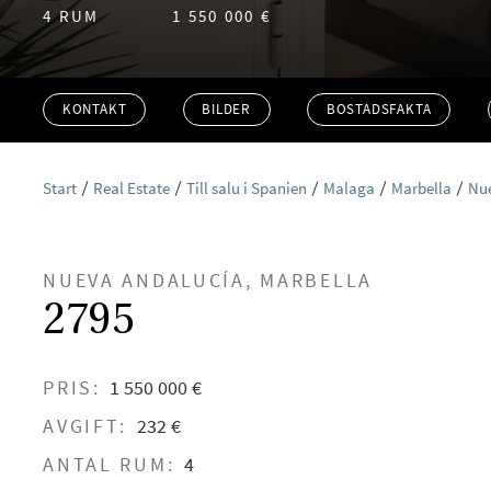
4 RUM
1 550 000 €
KONTAKT
BILDER
BOSTADSFAKTA
Start
Real Estate
Till salu i Spanien
Malaga
Marbella
Nu
NUEVA ANDALUCÍA, MARBELLA
2795
PRIS:
1 550 000 €
AVGIFT:
232 €
ANTAL RUM:
4