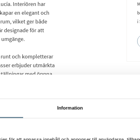
ucía. Interiören har
M
skapar en elegant och
b
um, vilket ger både
i
r designade för att
lt umgänge.
runt och kompletterar
rasser erbjuder utmärkta
lställningar med öppna
ära avstånd till Aloha
Information
kala bekvämligheter. Den
ilfull semesterbostad
la.
s för att anpassa innehåll och annonser till användarna, tillhand