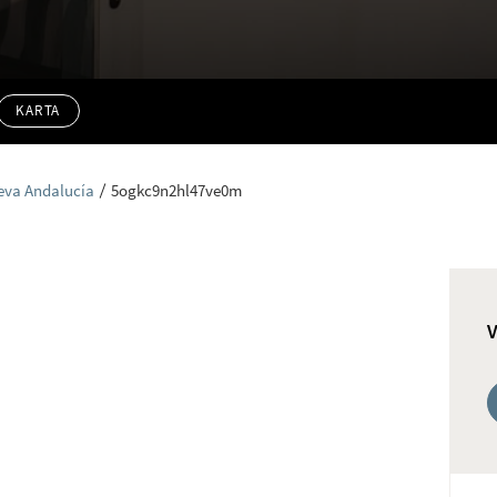
KARTA
eva Andalucía
5ogkc9n2hl47ve0m