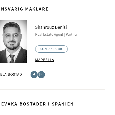
ANSVARIG MÄKLARE
Shahrouz Benisi
Real Estate Agent | Partner
KONTAKTA MIG
MARBELLA
ELA BOSTAD
book
t
BEVAKA BOSTÄDER I SPANIEN