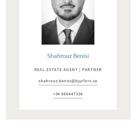
Shahrouz Benisi
REAL ESTATE AGENT | PARTNER
shahrouz.benisi@bjurfors.se
E-post:
+34 666447334
Telefon: