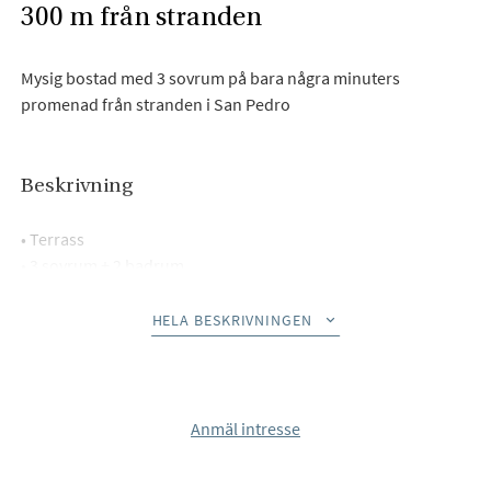
300 m från stranden
Mysig bostad med 3 sovrum på bara några minuters
promenad från stranden i San Pedro
Beskrivning
• Terrass
• 3 sovrum + 2 badrum
• Möblerad
• 1 bilparkering
HELA BESKRIVNINGEN
• 300 m från stranden
• Gated community
• 2 pooler och 2 paddle-tennisbanor
• Perfekt familjehem och semester
Anmäl intresse
• Active License för turistlägenheter, perfekt för dig som vill
investera!