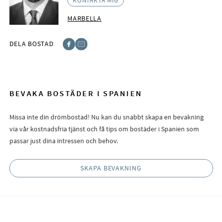
KONTAKTA MIG
MARBELLA
DELA BOSTAD
Facebook
E-post
BEVAKA BOSTÄDER I SPANIEN
Missa inte din drömbostad! Nu kan du snabbt skapa en bevakning
via vår kostnadsfria tjänst och få tips om bostäder i Spanien som
passar just dina intressen och behov.
SKAPA BEVAKNING