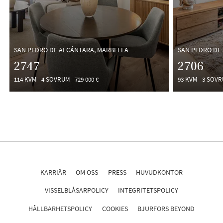
SAN PEDRO DE ALCÁNTARA, MARBELLA
SAN PEDRO DE
2747
2706
114 KVM
4 SOVRUM
729 000 €
93 KVM
3 SOV
KARRIÄR
OM OSS
PRESS
HUVUDKONTOR
VISSELBLÅSARPOLICY
INTEGRITETSPOLICY
HÅLLBARHETSPOLICY
COOKIES
BJURFORS BEYOND