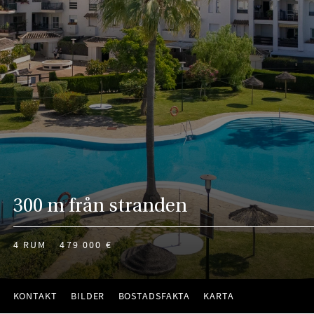
300 m från stranden
4 RUM
479 000 €
KONTAKT
BILDER
BOSTADSFAKTA
KARTA