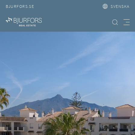
BJURFORS.SE
SVENSKA
Hitta bostad
Meny