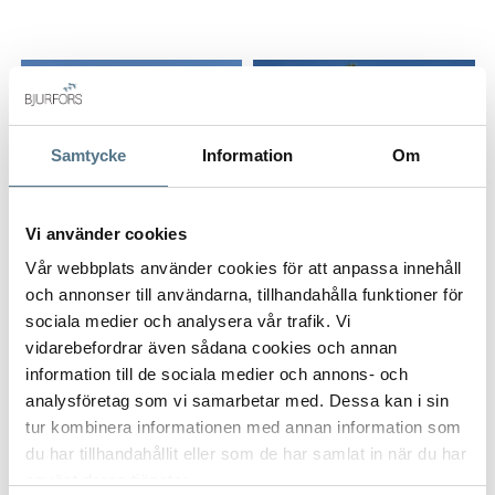
Du vet väl att Bjurfors har tillgång till hela utbudet av
bostäder till salu på solkusten, så tveka inte att kontakta oss
så hjälper vi dig att hitta din drömbostad.
Samtycke
Information
Om
Vi använder cookies
Vår webbplats använder cookies för att anpassa innehåll
ALLA BILDER (21)
och annonser till användarna, tillhandahålla funktioner för
sociala medier och analysera vår trafik. Vi
vidarebefordrar även sådana cookies och annan
information till de sociala medier och annons- och
analysföretag som vi samarbetar med. Dessa kan i sin
tur kombinera informationen med annan information som
du har tillhandahållit eller som de har samlat in när du har
använt deras tjänster.