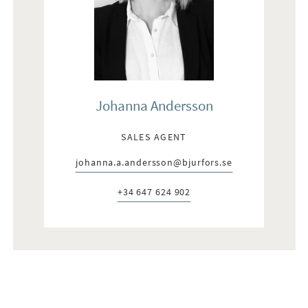
Johanna Andersson
SALES AGENT
johanna.a.andersson@bjurfors.se
E-post:
+34 647 624 902
Telefon: