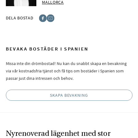
MALLORCA
DELA BOSTAD
Facebook
E-post
BEVAKA BOSTÄDER I SPANIEN
Missa inte din drömbostad! Nu kan du snabbt skapa en bevakning
via vår kostnadsfria tjänst och få tips om bostäder i Spanien som
passar just dina intressen och behov.
SKAPA BEVAKNING
Nyrenoverad lägenhet med stor