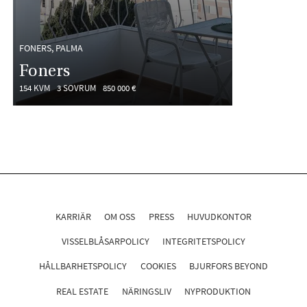
FONERS, PALMA
Foners
154 KVM
3 SOVRUM
850 000 €
KARRIÄR
OM OSS
PRESS
HUVUDKONTOR
VISSELBLÅSARPOLICY
INTEGRITETSPOLICY
HÅLLBARHETSPOLICY
COOKIES
BJURFORS BEYOND
REAL ESTATE
NÄRINGSLIV
NYPRODUKTION