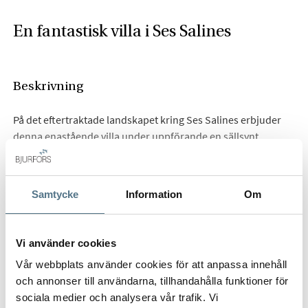
En fantastisk villa i Ses Salines
Beskrivning
På det eftertraktade landskapet kring Ses Salines erbjuder
denna enastående villa under uppförande en sällsynt
möjlighet att förvärva en nybyggd egendom där
medelhavskänsla möter modern komfort. På en generös
tomt om cirka 14 700 m² har bostaden utformats som en
Samtycke
Information
Om
privat tillflyktsplats med rymliga interiörer, noggrant utvalda
material och en stark koppling till det omgivande landskapet.
HELA BESKRIVNINGEN
Vi använder cookies
Villan är huvudsakligen fördelad över ett plan, vilket skapar
Vår webbplats använder cookies för att anpassa innehåll
ett naturligt och elegant flöde mellan sällskapsytor, sovrum,
och annonser till användarna, tillhandahålla funktioner för
terrasser och trädgård. Huvudplanet har en byggd yta om
Anmäl intresse
sociala medier och analysera vår trafik. Vi
cirka 235 m², varav cirka 206 m² utgör boyta. Stora öppningar