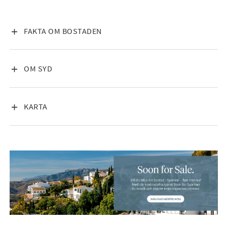
utrustas med exklusiva vitvaror från Gaggenau, medan ett
ljudsystem från Sonos integreras i bostadens huvudsakliga
ytor och på terrasserna. Larm och videoövervakning ger
VISA INNEHÅLL
FAKTA OM BOSTADEN
ytterligare trygghet och bekvämlighet.
Belägen i ett av Mallorcas mest attraktiva områden erbjuder
VISA INNEHÅLL
OM SYD
fastigheten en perfekt kombination av avskildhet, natur och
bekvämlighet. Ses Salines är känt för sin genuina charm, sina
utmärkta restauranger och närheten till några av öns
VISA INNEHÅLL
KARTA
vackraste stränder, bland annat Es Trenc och Cala Llombards.
Även Santanyí ligger inom bekvämt avstånd och erbjuder en
livlig marknad, butiker samt ett brett utbud av kaféer och
restauranger.
Detta är en unik möjlighet att förvärva en nybyggd lyxvilla i ett
långt framskridet byggskede, med möjlighet att följa
projektets sista steg och uppleva den omsorg och kvalitet
som präglar varje detalj.