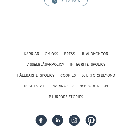
DELA PÅ X
KARRIÄR
OM OSS
PRESS
HUVUDKONTOR
VISSELBLÅSARPOLICY
INTEGRITETSPOLICY
HÅLLBARHETSPOLICY
COOKIES
BJURFORS BEYOND
REAL ESTATE
NÄRINGSLIV
NYPRODUKTION
BJURFORS STORIES
FACEBOOK
LINKEDIN
INSTAGRAM
PINTEREST