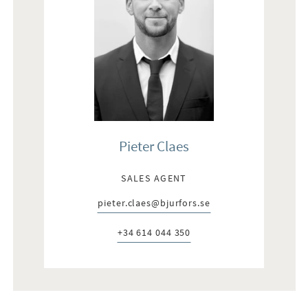
Pieter Claes
SALES AGENT
pieter.claes@bjurfors.se
E-post:
+34 614 044 350
Telefon: