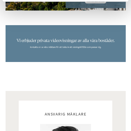
utforskas med båt. Denna fantastiska plats kombinerar
charmen med boende vid golfbanan med det bästa som
regionen Murcia har att erbjuda, vilket gör Velapi Golf till en
idealisk destination för ditt drömboende.
Missa inte denna unika möjlighet att uppleva en lyxig livsstil
på en av de mest eftertraktade platserna vid Mar Menors
kust. Kontakta oss idag för mer information om Velapi Golf
och säkra din drömbostad.
Välkommen att kontakta Bjurfors Costa Blanca för mer
information eller för att boka din visning!
Mäklare
ANSVARIG MÄKLARE