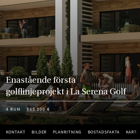
Enastående första
golflinjeprojekt i La Serena Golf
4 RUM
365 000 €
KONTAKT
BILDER
PLANRITNING
BOSTADSFAKTA
KARTA