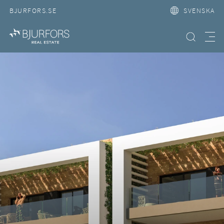
BJURFORS.SE
SVENSKA
Hitta bostad
Meny