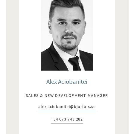
Alex Aciobanitei
SALES & NEW DEVELOPMENT MANAGER
alex.aciobanitei@bjurfors.se
E-post:
+34 673 743 282
Telefon: