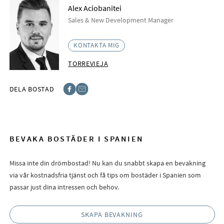
Alex Aciobanitei
Sales & New Development Manager
KONTAKTA MIG
TORREVIEJA
DELA BOSTAD
Facebook
E-post
BEVAKA BOSTÄDER I SPANIEN
Missa inte din drömbostad! Nu kan du snabbt skapa en bevakning
via vår kostnadsfria tjänst och få tips om bostäder i Spanien som
passar just dina intressen och behov.
SKAPA BEVAKNING