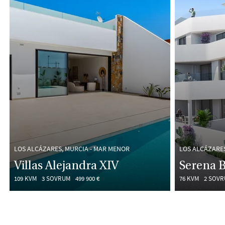
LOS ALCÁZARES, MURCIA - MAR MENOR
LOS ALCÁZARES
Villas Alejandra XIV
Serena B
109 KVM
3 SOVRUM
499 900 €
76 KVM
2 SOV