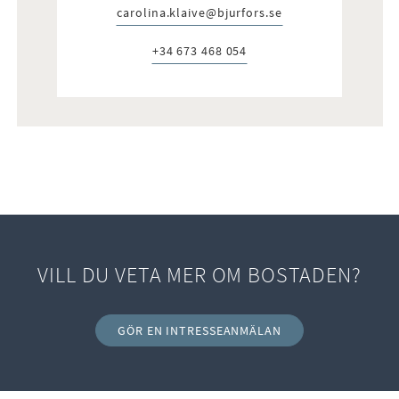
carolina.klaive@bjurfors.se
E-post:
+34 673 468 054
Telefon:
VILL DU VETA MER OM BOSTADEN?
GÖR EN INTRESSEANMÄLAN