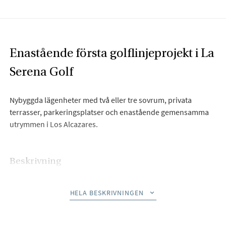
Enastående första golflinjeprojekt i La
Serena Golf
Nybyggda lägenheter med två eller tre sovrum, privata
terrasser, parkeringsplatser och enastående gemensamma
utrymmen i Los Alcazares.
Beskrivning
Välkommen till Velapi Golf, ett extraordinärt bostadsprojekt
HELA BESKRIVNINGEN
beläget vid första linjen av den prestigefyllda golfbanan La
Serena Golf i Los Alcázares. Här erbjuds en oöverträffad
kombination av lyx, bekvämlighet och enastående