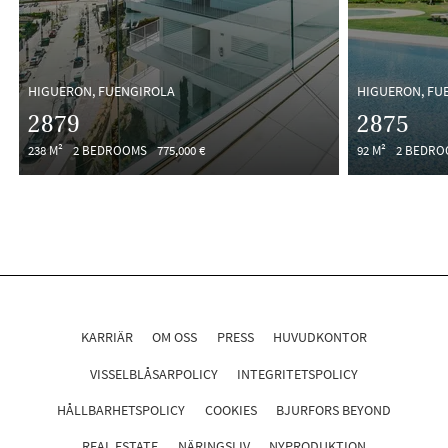
HIGUERON, FUENGIROLA
HIGUERON, FU
2879
2875
238 M²
2 BEDROOMS
775,000 €
92 M²
2 BEDRO
KARRIÄR
OM OSS
PRESS
HUVUDKONTOR
VISSELBLÅSARPOLICY
INTEGRITETSPOLICY
HÅLLBARHETSPOLICY
COOKIES
BJURFORS BEYOND
REAL ESTATE
NÄRINGSLIV
NYPRODUKTION