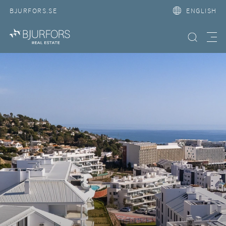
BJURFORS.SE
ENGLISH
Search property
Meny