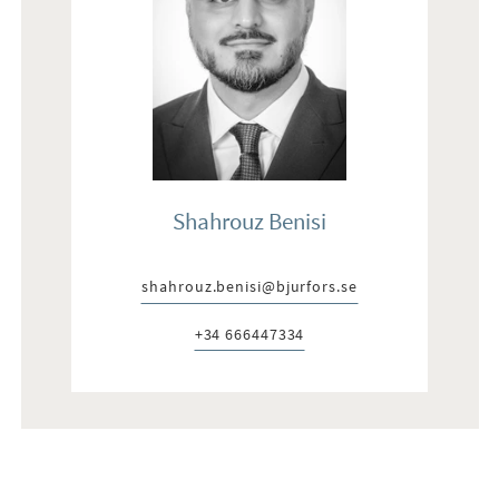
Shahrouz Benisi
shahrouz.benisi@bjurfors.se
E-post:
+34 666447334
Telefon: