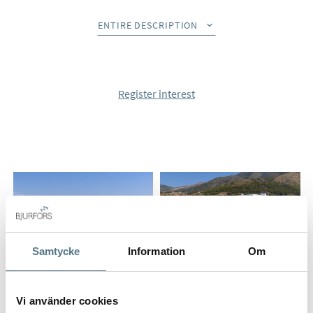
ceiling windows, open plan living, exclusive finishes,
underfloor heating in the bathrooms and sea views from the
ENTIRE DESCRIPTION
main outdoor area. Other features include fitted wardrobes,
private storage, two underground parking spaces and access
to all the amenities of the resort.
Register interest
Did you know that Bjurfors has access to almost all
properties that are for sale along Costa del Sol? Please, don’t
hesitate to contact us and we will help you find your dream
home.
Samtycke
Information
Om
Vi använder cookies