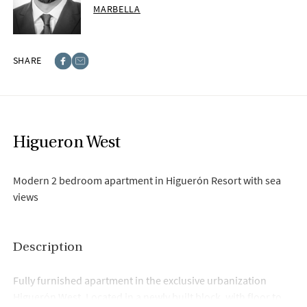
MARBELLA
SHARE
Facebook
E-post
Higueron West
Modern 2 bedroom apartment in Higuerón Resort with sea
views
Description
Fully furnished apartment in the exclusive urbanization
Higuerón West. Located in a newly built block, with floor to